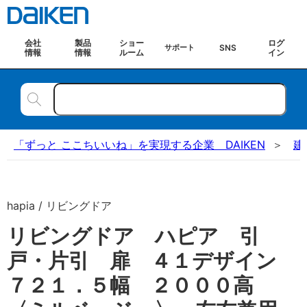
会社
製品
ショー
ログ
SNS
サポート
情報
情報
ルーム
イン
「ずっと ここちいいね」を実現する企業 DAIKEN
建
hapia / リビングドア
リビングドア ハピア 引
戸・片引 扉 ４１デザイン
７２１．５幅 ２０００高