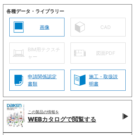
各種データ・ライブラリー
画像
CAD
BIM用テクスチ
図面PDF
ャー
申請関係認定
施工・取扱説
書類
明書
この製品の情報を
WEBカタログで
閲覧する