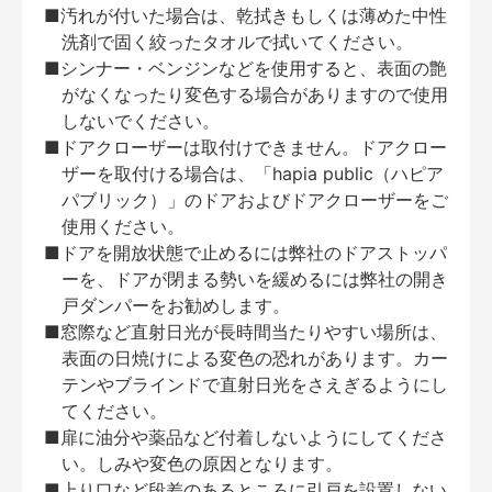
■汚れが付いた場合は、乾拭きもしくは薄めた中性
洗剤で固く絞ったタオルで拭いてください。
■シンナー・ベンジンなどを使用すると、表面の艶
がなくなったり変色する場合がありますので使用
しないでください。
■ドアクローザーは取付けできません。ドアクロー
ザーを取付ける場合は、「hapia public（ハピア
パブリック）」のドアおよびドアクローザーをご
使用ください。
■ドアを開放状態で止めるには弊社のドアストッパ
ーを、ドアが閉まる勢いを緩めるには弊社の開き
戸ダンパーをお勧めします。
■窓際など直射日光が長時間当たりやすい場所は、
表面の日焼けによる変色の恐れがあります。カー
テンやブラインドで直射日光をさえぎるようにし
てください。
■扉に油分や薬品など付着しないようにしてくださ
い。しみや変色の原因となります。
■上り口など段差のあるところに引戸を設置しない