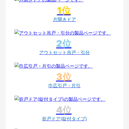
片開きドア
アウトセット吊戸・引分
巾広引戸・片引
折戸ドア(錠付タイプ)