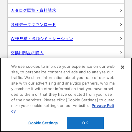
カタログ閲覧・資料請求
各種データダウンロード
WEB見積・各種シミュレーション
交換用部品の購入
We use cookies to improve your experience on our web
修理・点検
site, to personalize content and ads and to analyze our
traffic. We share information about your use of our web
お問い合わせ
site with our advertising and analytics partners, who ma
y combine it with other information that you have provi
ログイン
ded to them or that they have collected from your use
of their services. Please click [Cookie Settings] to custo
mize your cookie settings on our website.
Privacy Poli
建築・設計関係者様向けサイト
cy
ユーザー登録サービス
Cookie Settings
OK