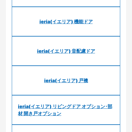
ieria(イエリア) 機能ドア
ieria(イエリア) 音配慮ドア
ieria(イエリア) 戸襖
ieria(イエリア) リビングドア オプション･部
材 開き戸オプション