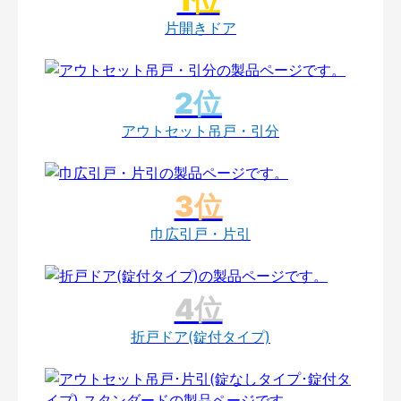
片開きドア
アウトセット吊戸・引分
巾広引戸・片引
折戸ドア(錠付タイプ)