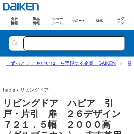
会社
製品
ショー
ログ
SNS
サポート
情報
情報
ルーム
イン
「ずっと ここちいいね」を実現する企業 DAIKEN
建
hapia / リビングドア
リビングドア ハピア 引
戸・片引 扉 ２６デザイン
７２１．５幅 ２０００高