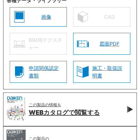
各種データ・ライブラリー
画像
CAD
BIM用テクスチ
図面PDF
ャー
申請関係認定
施工・取扱説
書類
明書
この製品の情報を
WEBカタログで
閲覧する
この製品の