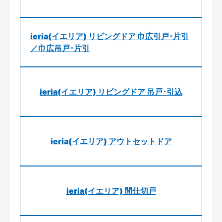
ieria(イエリア) リビングドア 巾広引戸･片引
／巾広吊戸･片引
ieria(イエリア) リビングドア 吊戸･引込
ieria(イエリア) アウトセットドア
ieria(イエリア) 間仕切戸