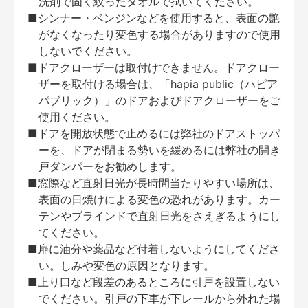
洗剤で固く絞ったタオルで拭いてください。
■シンナー・ベンジンなどを使用すると、表面の艶
がなくなったり変色する場合がありますので使用
しないでください。
■ドアクローザーは取付けできません。ドアクロー
ザーを取付ける場合は、「hapia public（ハピア
パブリック）」のドアおよびドアクローザーをご
使用ください。
■ドアを開放状態で止めるには弊社のドアストッパ
ーを、ドアが閉まる勢いを緩めるには弊社の開き
戸ダンパーをお勧めします。
■窓際など直射日光が長時間当たりやすい場所は、
表面の日焼けによる変色の恐れがあります。カー
テンやブラインドで直射日光をさえぎるようにし
てください。
■扉に油分や薬品など付着しないようにしてくださ
い。しみや変色の原因となります。
■上り口など段差のあるところに引戸を設置しない
でください。引戸の下車が下レールから外れた場