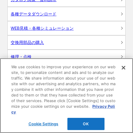
各種データダウンロード
WEB見積・各種シミュレーション
交換用部品の購入
修理・点検
We use cookies to improve your experience on our web
お問い合わせ
site, to personalize content and ads and to analyze our
traffic. We share information about your use of our web
ログイン
site with our advertising and analytics partners, who ma
y combine it with other information that you have provi
ded to them or that they have collected from your use
建築・設計関係者様向けサイト
of their services. Please click [Cookie Settings] to custo
mize your cookie settings on our website.
Privacy Poli
ユーザー登録サービス
cy
Cookie Settings
OK
WEB見積システム