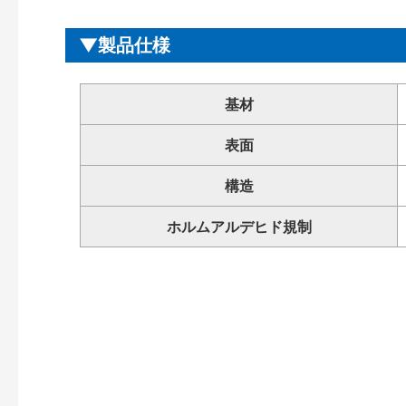
製品仕様
基材
表面
構造
ホルムアルデヒド規制