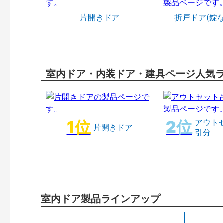
片開きドア
折戸ドア(錠
室内ドア・内装ドア・建具ページ人気
アウト
片開きドア
引分
室内ドア製品ラインアップ