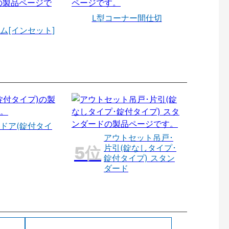
L型コーナー間仕切
ム[インセット]
ドア(錠付タイ
アウトセット吊戸･
片引(錠なしタイプ･
錠付タイプ) スタン
ダード