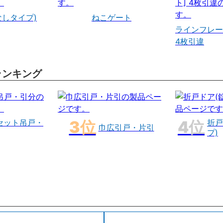
なしタイプ)
ねこゲート
ラインフレー
4枚引違
ランキング
セット吊戸・
折戸
巾広引戸・片引
プ)