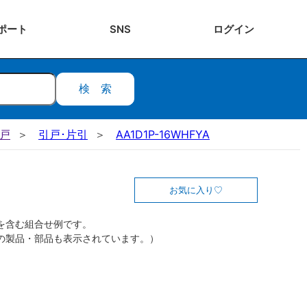
ポート
SNS
ログ
イン
検索
引戸
引戸･片引
AA1D1P-16WHFYA
お気に入り
を含む組合せ例です。
の製品・部品も表示されています。）