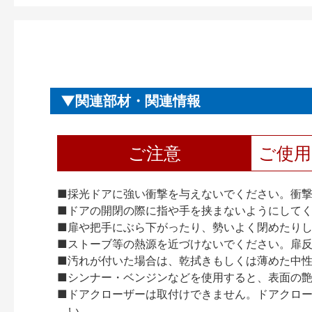
関連部材・関連情報
ご注意
ご使
■採光ドアに強い衝撃を与えないでください。衝
■ドアの開閉の際に指や手を挟まないようにして
■扉や把手にぶら下がったり、勢いよく閉めたり
■ストーブ等の熱源を近づけないでください。扉
■汚れが付いた場合は、乾拭きもしくは薄めた中
■シンナー・ベンジンなどを使用すると、表面の
■ドアクローザーは取付けできません。ドアクローザー
い。