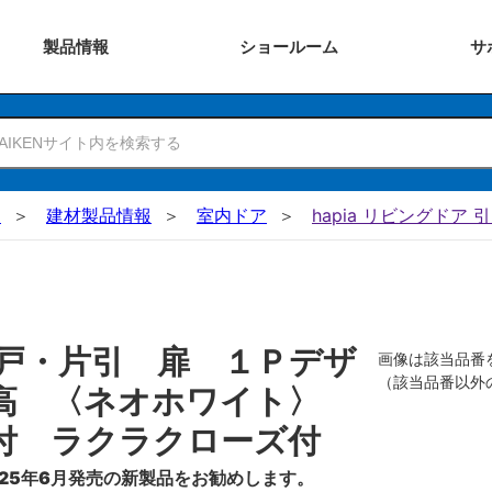
製品
情報
ショー
ルーム
サ
N
建材製品情報
室内ドア
hapia リビングドア 
戸・片引 扉 １Ｐデザ
画像は該当品番
（該当品番以外
０高 〈ネオホワイト〉
付 ラクラクローズ付
25年6月発売の新製品をお勧めします。