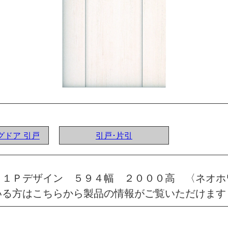
ングドア 引戸
引戸･片引
 １Ｐデザイン ５９４幅 ２０００高 〈ネオ
いる方はこちらから製品の情報がご覧いただけます