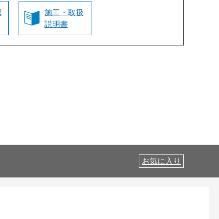
認
施工・取扱
説明書
お気に入り