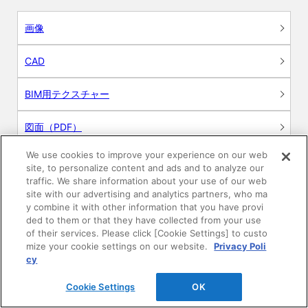
画像
CAD
BIM用テクスチャー
図面（PDF）
We use cookies to improve your experience on our web
申請関係認定書類
site, to personalize content and ads and to analyze our
traffic. We share information about your use of our web
施工・取扱説明書
site with our advertising and analytics partners, who ma
y combine it with other information that you have provi
ded to them or that they have collected from your use
動画
of their services. Please click [Cookie Settings] to custo
mize your cookie settings on our website.
Privacy Poli
シミュレーションツール
cy
24時間換気システム〈エアスマート〉
Cookie Settings
OK
簡易設計見積ソフト