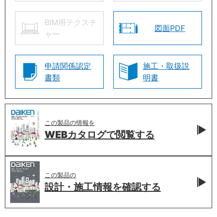
BIM用テクスチ
図面PDF
ャー
申請関係認定
施工・取扱説
書類
明書
この製品の情報を
WEBカタログで
閲覧する
この製品の
設計・施工情報を
確認する