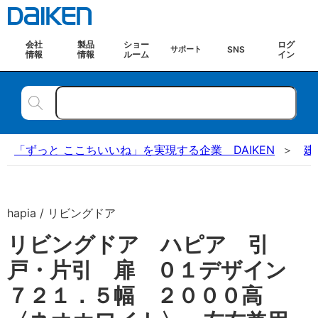
会社
製品
ショー
ログ
SNS
サポート
情報
情報
ルーム
イン
「ずっと ここちいいね」を実現する企業 DAIKEN
建
hapia / リビングドア
リビングドア ハピア 引
戸・片引 扉 ０１デザイン
７２１．５幅 ２０００高