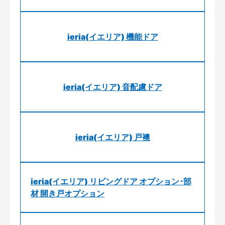
ieria(イエリア) 機能ドア
ieria(イエリア) 音配慮ドア
ieria(イエリア) 戸襖
ieria(イエリア) リビングドア オプション･部
材 開き戸オプション