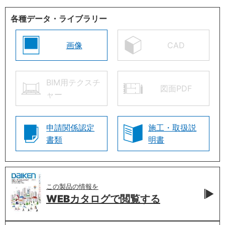
各種データ・ライブラリー
画像
CAD
BIM用テクスチ
図面PDF
ャー
申請関係認定
施工・取扱説
書類
明書
この製品の情報を
WEBカタログで
閲覧する