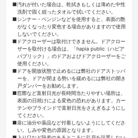
■汚れが付いた場合は、乾拭きもしくは薄めた中性
洗剤で固く絞ったタオルで拭いてください。
■シンナー・ベンジンなどを使用すると、表面の艶
がなくなったり変色する場合がありますので使用
しないでください。
■ドアクローザーは取付けできません。ドアクロー
ザーを取付ける場合は、「hapia public（ハピア
パブリック）」のドアおよびドアクローザーをご
使用ください。
■ドアを開放状態で止めるには弊社のドアストッパ
ーを、ドアが閉まる勢いを緩めるには弊社の開き
戸ダンパーをお勧めします。
■窓際など直射日光が長時間当たりやすい場所は、
表面の日焼けによる変色の恐れがあります。カー
テンやブラインドで直射日光をさえぎるようにし
てください。
■扉に油分や薬品など付着しないようにしてくださ
い。しみや変色の原因となります。
■上り口など段差のあるところに引戸を設置しない