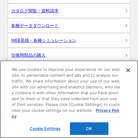
カタログ閲覧・資料請求
各種データダウンロード
WEB見積・各種シミュレーション
交換用部品の購入
We use cookies to improve your experience on our web
修理・点検
site, to personalize content and ads and to analyze our
traffic. We share information about your use of our web
お問い合わせ
site with our advertising and analytics partners, who ma
y combine it with other information that you have provi
ログイン
ded to them or that they have collected from your use
of their services. Please click [Cookie Settings] to custo
mize your cookie settings on our website.
Privacy Poli
建築・設計関係者様向けサイト
cy
ユーザー登録サービス
Cookie Settings
OK