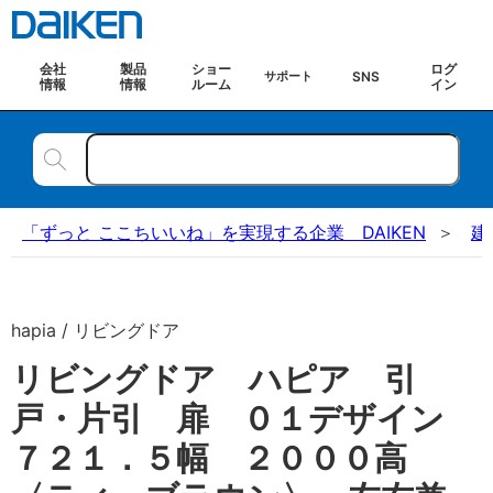
会社
製品
ショー
ログ
SNS
サポート
情報
情報
ルーム
イン
「ずっと ここちいいね」を実現する企業 DAIKEN
建
hapia / リビングドア
リビングドア ハピア 引
戸・片引 扉 ０１デザイン
７２１．５幅 ２０００高