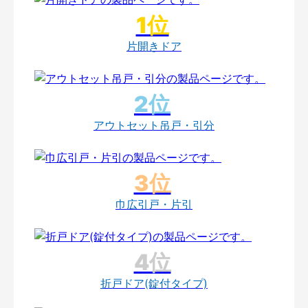
片開きドア
アウトセット吊戸・引分
巾広引戸・片引
折戸ドア(錠付タイプ)