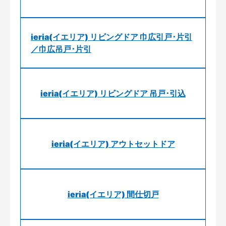
ieria(イエリア) リビングドア 巾広引戸･片引
／巾広吊戸･片引
ieria(イエリア) リビングドア 吊戸･引込
ieria(イエリア) アウトセットドア
ieria(イエリア) 間仕切戸