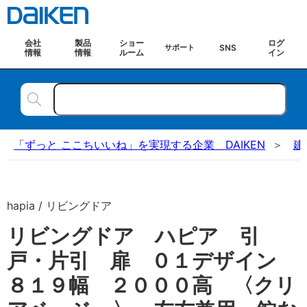
会社
製品
ショー
ログ
SNS
サポート
情報
情報
ルーム
イン
「ずっと ここちいいね」を実現する企業 DAIKEN
建
hapia / リビングドア
リビングドア ハピア 引
戸・片引 扉 ０１デザイン
８１９幅 ２０００高 〈クリ