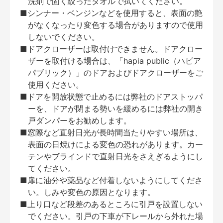
洗剤で固く絞ったタオルで拭いてください。
■シンナー・ベンジンなどを使用すると、表面の艶
がなくなったり変色する場合がありますので使用
しないでください。
■ドアクローザーは取付けできません。ドアクロー
ザーを取付ける場合は、「hapia public（ハピア
パブリック）」のドアおよびドアクローザーをご
使用ください。
■ドアを開放状態で止めるには弊社のドアストッパ
ーを、ドアが閉まる勢いを緩めるには弊社の開き
戸ダンパーをお勧めします。
■窓際など直射日光が長時間当たりやすい場所は、
表面の日焼けによる変色の恐れがあります。カー
テンやブラインドで直射日光をさえぎるようにし
てください。
■扉に油分や薬品など付着しないようにしてくださ
い。しみや変色の原因となります。
■上り口など段差のあるところに引戸を設置しない
でください。引戸の下車が下レールから外れた場