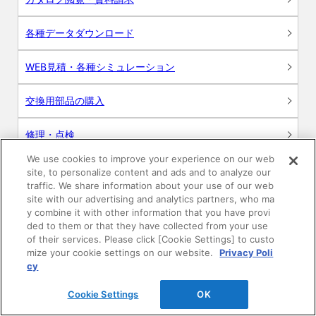
各種データダウンロード
WEB見積・各種シミュレーション
交換用部品の購入
修理・点検
We use cookies to improve your experience on our web
お問い合わせ
site, to personalize content and ads and to analyze our
traffic. We share information about your use of our web
ログイン
site with our advertising and analytics partners, who ma
y combine it with other information that you have provi
ded to them or that they have collected from your use
建築・設計関係者様向けサイト
of their services. Please click [Cookie Settings] to custo
mize your cookie settings on our website.
Privacy Poli
ユーザー登録サービス
cy
Cookie Settings
OK
WEB見積システム