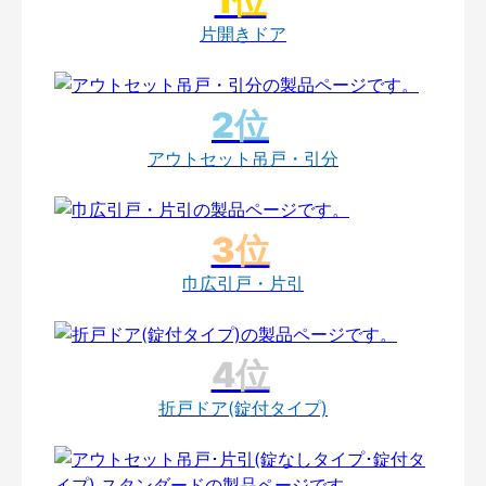
片開きドア
アウトセット吊戸・引分
巾広引戸・片引
折戸ドア(錠付タイプ)