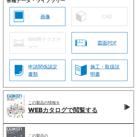
各種データ・ライブラリー
画像
CAD
BIM用テクスチ
図面PDF
ャー
申請関係認定
施工・取扱説
書類
明書
この製品の情報を
WEBカタログで
閲覧する
この製品の