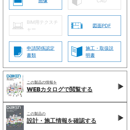
画像
CAD
BIM用テクスチ
図面PDF
ャー
申請関係認定
施工・取扱説
書類
明書
この製品の情報を
WEBカタログで
閲覧する
この製品の
設計・施工情報を
確認する