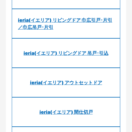
ieria(イエリア) リビングドア 巾広引戸･片引
／巾広吊戸･片引
ieria(イエリア) リビングドア 吊戸･引込
ieria(イエリア) アウトセットドア
ieria(イエリア) 間仕切戸