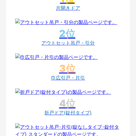
片開きドア
アウトセット吊戸・引分
巾広引戸・片引
折戸ドア(錠付タイプ)