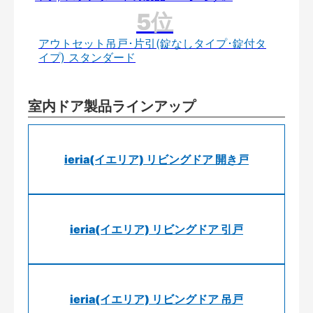
アウトセット吊戸･片引(錠なしタイプ･錠付タ
イプ) スタンダード
室内ドア製品ラインアップ
ieria(イエリア) リビングドア 開き戸
ieria(イエリア) リビングドア 引戸
ieria(イエリア) リビングドア 吊戸