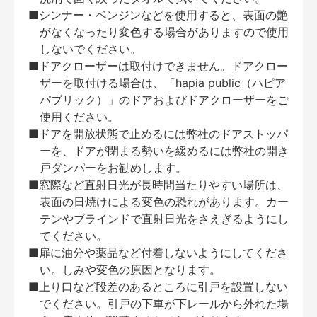
■シンナー・ベンジンなどを使用すると、表面の艶
がなくなったり変色する場合がありますので使用
しないでください。
■ドアクローザーは取付けできません。ドアクロー
ザーを取付ける場合は、「hapia public（ハピア
パブリック）」のドアおよびドアクローザーをご
使用ください。
■ドアを開放状態で止めるには弊社のドアストッパ
ーを、ドアが閉まる勢いを緩めるには弊社の開き
戸ダンパーをお勧めします。
■窓際など直射日光が長時間当たりやすい場所は、
表面の日焼けによる変色の恐れがあります。カー
テンやブラインドで直射日光をさえぎるようにし
てください。
■扉に油分や薬品など付着しないようにしてくださ
い。しみや変色の原因となります。
■上り口など段差のあるところに引戸を設置しない
でください。引戸の下車が下レールから外れた場