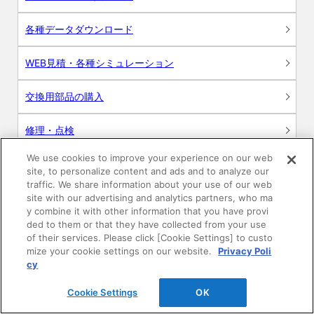
各種データダウンロード
WEB見積・各種シミュレーション
交換用部品の購入
修理・点検
We use cookies to improve your experience on our web
お問い合わせ
site, to personalize content and ads and to analyze our
traffic. We share information about your use of our web
ログイン
site with our advertising and analytics partners, who ma
y combine it with other information that you have provi
ded to them or that they have collected from your use
建築・設計関係者様向けサイト
of their services. Please click [Cookie Settings] to custo
mize your cookie settings on our website.
Privacy Poli
ユーザー登録サービス
cy
Cookie Settings
OK
WEB見積システム