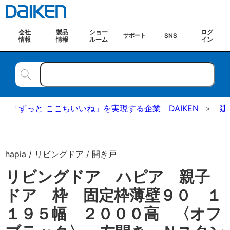
会社
製品
ショー
ログ
SNS
サポート
情報
情報
ルーム
イン
「ずっと ここちいいね」を実現する企業 DAIKEN
建
hapia / リビングドア / 開き戸
リビングドア ハピア 親子
ドア 枠 固定枠薄壁９０ １
１９５幅 ２０００高 〈オフ