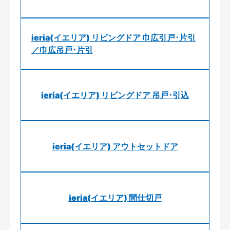
ieria(イエリア) リビングドア 巾広引戸･片引
／巾広吊戸･片引
ieria(イエリア) リビングドア 吊戸･引込
ieria(イエリア) アウトセットドア
ieria(イエリア) 間仕切戸