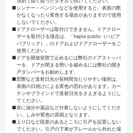
洗剤で固く絞ったタオルで拭いてください。
■シンナー・ベンジンなどを使用すると、表面の艶
がなくなったり変色する場合がありますので使用
しないでください。
■ドアクローザーは取付けできません。ドアクロー
ザーを取付ける場合は、「hapia public（ハピア
パブリック）」のドアおよびドアクローザーをご
使用ください。
■ドアを開放状態で止めるには弊社のドアストッパ
ーを、ドアが閉まる勢いを緩めるには弊社の開き
戸ダンパーをお勧めします。
■窓際など直射日光が長時間当たりやすい場所は、
表面の日焼けによる変色の恐れがあります。カー
テンやブラインドで直射日光をさえぎるようにし
てください。
■扉に油分や薬品など付着しないようにしてくださ
い。しみや変色の原因となります。
■上り口など段差のあるところに引戸を設置しない
でください。引戸の下車が下レールから外れた場