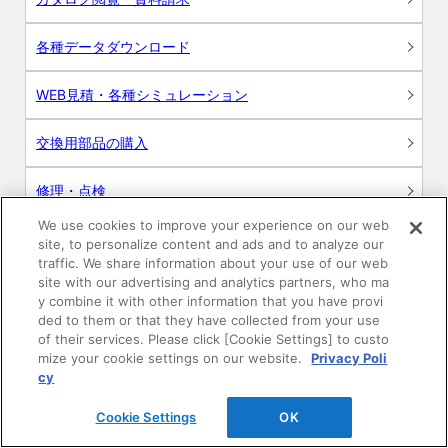
各種データダウンロード
WEB見積・各種シミュレーション
交換用部品の購入
修理・点検
We use cookies to improve your experience on our web
お問い合わせ
site, to personalize content and ads and to analyze our
traffic. We share information about your use of our web
ログイン
site with our advertising and analytics partners, who ma
y combine it with other information that you have provi
ded to them or that they have collected from your use
建築・設計関係者様向けサイト
of their services. Please click [Cookie Settings] to custo
mize your cookie settings on our website.
Privacy Poli
ユーザー登録サービス
cy
Cookie Settings
OK
WEB見積システム