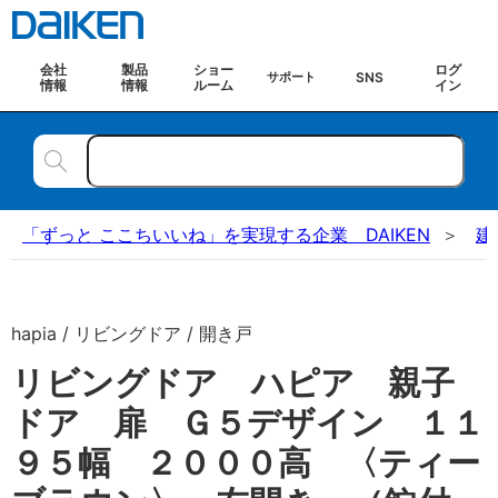
会社
製品
ショー
ログ
SNS
サポート
情報
情報
ルーム
イン
「ずっと ここちいいね」を実現する企業 DAIKEN
建
hapia / リビングドア / 開き戸
リビングドア ハピア 親子
ドア 扉 Ｇ５デザイン １１
９５幅 ２０００高 〈ティー