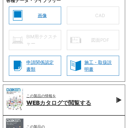
各種データ・ライブラリー
画像
CAD
BIM用テクスチ
図面PDF
ャー
申請関係認定
施工・取扱説
書類
明書
この製品の情報を
WEBカタログで
閲覧する
この製品の