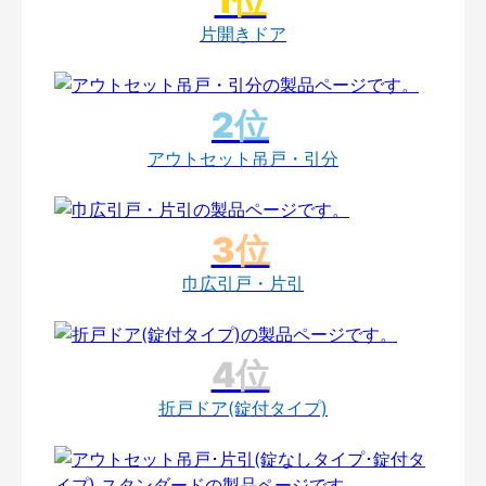
片開きドア
アウトセット吊戸・引分
巾広引戸・片引
折戸ドア(錠付タイプ)