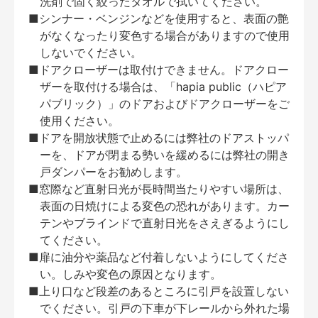
洗剤で固く絞ったタオルで拭いてください。
■シンナー・ベンジンなどを使用すると、表面の艶
がなくなったり変色する場合がありますので使用
しないでください。
■ドアクローザーは取付けできません。ドアクロー
ザーを取付ける場合は、「hapia public（ハピア
パブリック）」のドアおよびドアクローザーをご
使用ください。
■ドアを開放状態で止めるには弊社のドアストッパ
ーを、ドアが閉まる勢いを緩めるには弊社の開き
戸ダンパーをお勧めします。
■窓際など直射日光が長時間当たりやすい場所は、
表面の日焼けによる変色の恐れがあります。カー
テンやブラインドで直射日光をさえぎるようにし
てください。
■扉に油分や薬品など付着しないようにしてくださ
い。しみや変色の原因となります。
■上り口など段差のあるところに引戸を設置しない
でください。引戸の下車が下レールから外れた場