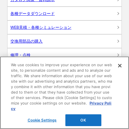
各種データダウンロード
WEB見積・各種シミュレーション
交換用部品の購入
修理・点検
We use cookies to improve your experience on our web
お問い合わせ
site, to personalize content and ads and to analyze our
traffic. We share information about your use of our web
ログイン
site with our advertising and analytics partners, who ma
y combine it with other information that you have provi
ded to them or that they have collected from your use
建築・設計関係者様向けサイト
of their services. Please click [Cookie Settings] to custo
mize your cookie settings on our website.
Privacy Poli
ユーザー登録サービス
cy
Cookie Settings
OK
WEB見積システム