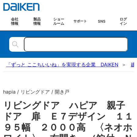
会社
製品
ショー
ログ
SNS
サポート
情報
情報
ルーム
イン
「ずっと ここちいいね」を実現する企業 DAIKEN
建
hapia / リビングドア / 開き戸
リビングドア ハピア 親子
ドア 扉 Ｅ７デザイン １１
９５幅 ２０００高 〈ネオホ