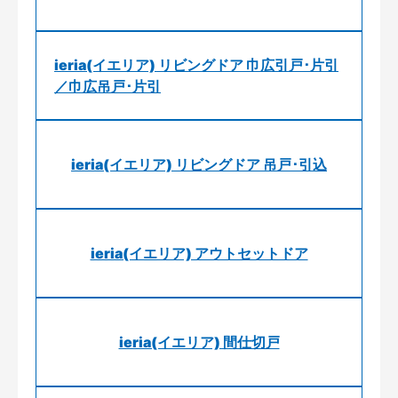
ieria(イエリア) リビングドア 巾広引戸･片引
／巾広吊戸･片引
ieria(イエリア) リビングドア 吊戸･引込
ieria(イエリア) アウトセットドア
ieria(イエリア) 間仕切戸