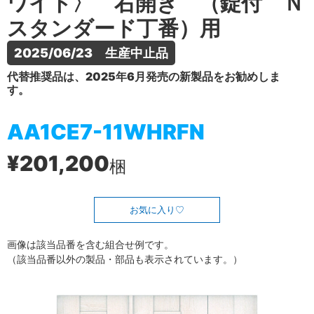
ワイト〉 右開き （錠付 Ｎ
スタンダード丁番）用
2025/06/23　生産中止品
代替推奨品は、2025年6月発売の新製品をお勧めしま
す。
AA1CE7-11WHRFN
¥201,200
梱
お気に入り
画像は該当品番を含む組合せ例です。
（該当品番以外の製品・部品も表示されています。）