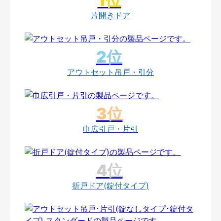
片開きドア
アウトセット吊戸・引分
巾広引戸・片引
折戸ドア(錠付タイプ)