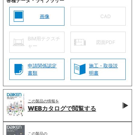
各種データ・ライブラリー
画像
CAD
BIM用テクスチ
図面PDF
ャー
申請関係認定
施工・取扱説
書類
明書
この製品の情報を
WEBカタログで
閲覧する
この製品の