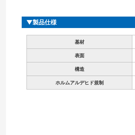
製品仕様
基材
表面
構造
ホルムアルデヒド規制