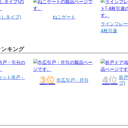
なしタイプ)
ねこゲート
ラインフレー
4枚引違
ランキング
セット吊戸・
折戸
巾広引戸・片引
プ)