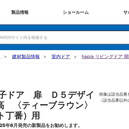
製品
情報
ショー
ルーム
サ
N
建材製品情報
室内ドア
hapia リビングドア 
子ドア 扉 Ｄ５デザイ
画像は該当品番
（該当品番以外
高 〈ティーブラウン〉
ト丁番）用
25年6月発売の新製品をお勧めします。