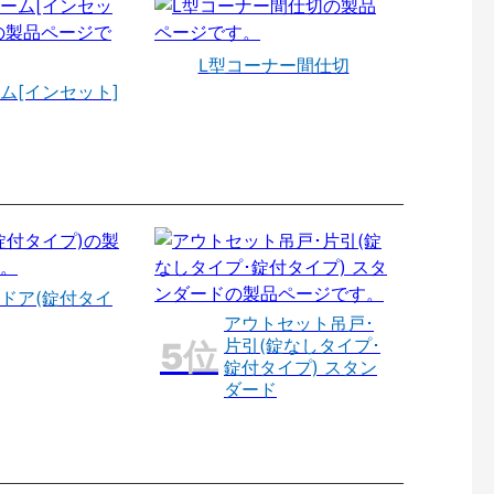
L型コーナー間仕切
ム[インセット]
ドア(錠付タイ
アウトセット吊戸･
片引(錠なしタイプ･
錠付タイプ) スタン
ダード