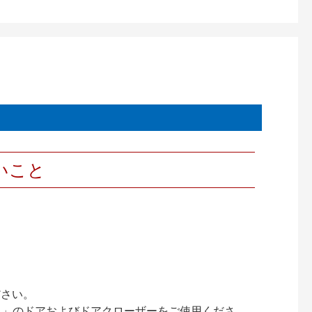
いこと
ださい。
ック）」のドアおよびドアクローザーをご使用くださ