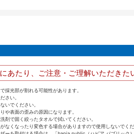
用にあたり、ご注意・ご理解いただきた
撃で採光部が割れる可能性があります。
ください。
しないでください。
反りや表面の歪みの原因になります。
性洗剤で固く絞ったタオルで拭いてください。
艶がなくなったり変色する場合がありますので使用しないでく
を取付ける場合は、「hapia public（ハピア パブリ