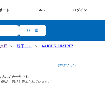
ポート
SNS
ログ
イン
検索
開き戸
親子ドア
AA1CD5-11MTRFZ
お気に入り
を含む組合せ例です。
の製品・部品も表示されています。）