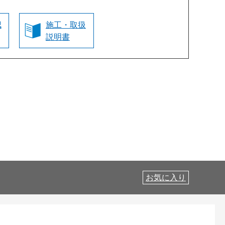
認
施工・取扱
説明書
お気に入り