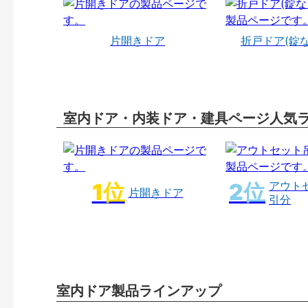
片開きドア
折戸ドア(錠
室内ドア・内装ドア・建具ページ人気
アウト
片開きドア
引分
室内ドア製品ラインアップ