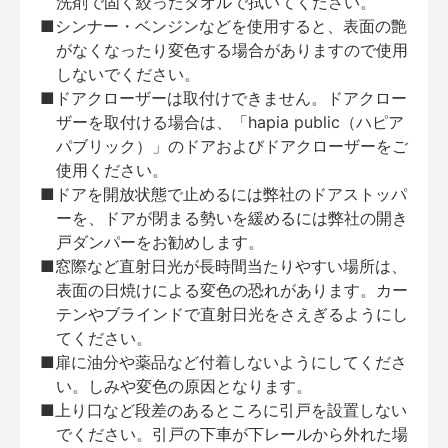
洗剤で固く絞ったタオルで拭いてください。
■シンナー・ベンジンなどを使用すると、表面の艶
がなくなったり変色する場合がありますので使用
しないでください。
■ドアクローザーは取付けできません。ドアクロー
ザーを取付ける場合は、「hapia public（ハピア
パブリック）」のドアおよびドアクローザーをご
使用ください。
■ドアを開放状態で止めるには弊社のドアストッパ
ーを、ドアが閉まる勢いを緩めるには弊社の開き
戸ダンパーをお勧めします。
■窓際など直射日光が長時間当たりやすい場所は、
表面の日焼けによる変色の恐れがあります。カー
テンやブラインドで直射日光をさえぎるようにし
てください。
■扉に油分や薬品など付着しないようにしてくださ
い。しみや変色の原因となります。
■上り口など段差のあるところに引戸を設置しない
でください。引戸の下車が下レールから外れた場