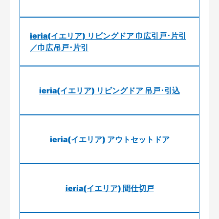
ieria(イエリア) リビングドア 巾広引戸･片引
／巾広吊戸･片引
ieria(イエリア) リビングドア 吊戸･引込
ieria(イエリア) アウトセットドア
ieria(イエリア) 間仕切戸