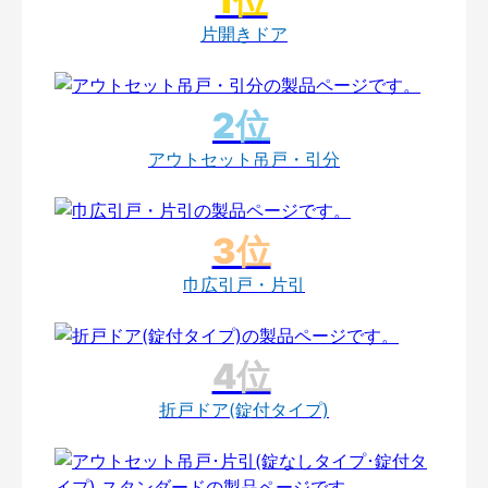
片開きドア
アウトセット吊戸・引分
巾広引戸・片引
折戸ドア(錠付タイプ)