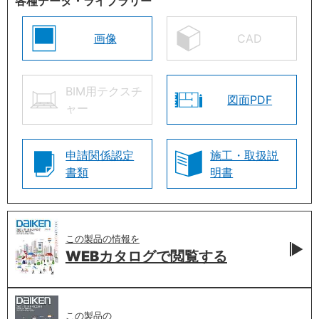
各種データ・ライブラリー
画像
CAD
BIM用テクスチ
図面PDF
ャー
申請関係認定
施工・取扱説
書類
明書
この製品の情報を
WEBカタログで
閲覧する
この製品の