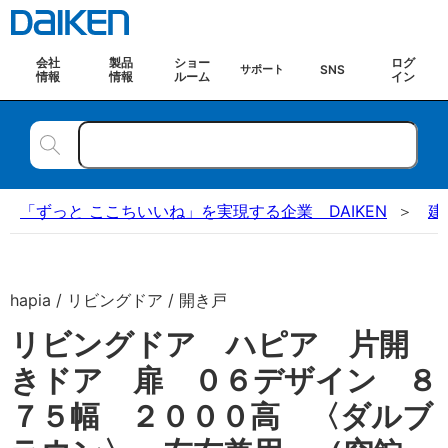
会社
製品
ショー
ログ
SNS
サポート
情報
情報
ルーム
イン
「ずっと ここちいいね」を実現する企業 DAIKEN
建
hapia / リビングドア / 開き戸
リビングドア ハピア 片開
きドア 扉 ０６デザイン ８
７５幅 ２０００高 〈ダルブ