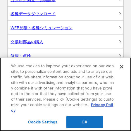
各種データダウンロード
WEB見積・各種シミュレーション
交換用部品の購入
修理・点検
We use cookies to improve your experience on our web
お問い合わせ
site, to personalize content and ads and to analyze our
traffic. We share information about your use of our web
ログイン
site with our advertising and analytics partners, who ma
y combine it with other information that you have provi
ded to them or that they have collected from your use
建築・設計関係者様向けサイト
of their services. Please click [Cookie Settings] to custo
mize your cookie settings on our website.
Privacy Poli
ユーザー登録サービス
cy
Cookie Settings
OK
WEB見積システム