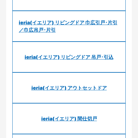
ieria(イエリア) リビングドア 巾広引戸･片引
／巾広吊戸･片引
ieria(イエリア) リビングドア 吊戸･引込
ieria(イエリア) アウトセットドア
ieria(イエリア) 間仕切戸