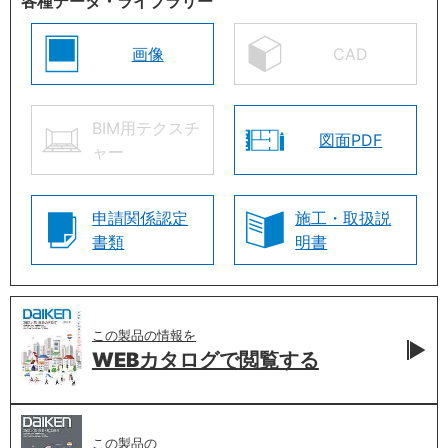
各種データ・ライブラリー
画像
CAD
BIM用テクスチ
図面PDF
ャー
申請関係認定
施工・取扱説
書類
明書
この製品の情報を
WEBカタログで
閲覧する
この製品の