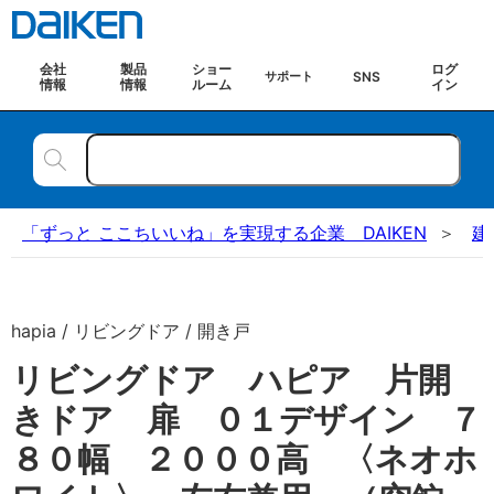
会社
製品
ショー
ログ
SNS
サポート
情報
情報
ルーム
イン
「ずっと ここちいいね」を実現する企業 DAIKEN
建
hapia / リビングドア / 開き戸
リビングドア ハピア 片開
きドア 扉 ０１デザイン ７
８０幅 ２０００高 〈ネオホ