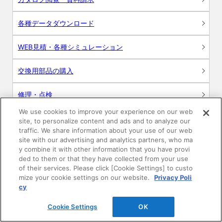
各種データダウンロード
WEB見積・各種シミュレーション
交換用部品の購入
修理・点検
We use cookies to improve your experience on our web
お問い合わせ
site, to personalize content and ads and to analyze our
traffic. We share information about your use of our web
ログイン
site with our advertising and analytics partners, who ma
y combine it with other information that you have provi
ded to them or that they have collected from your use
建築・設計関係者様向けサイト
of their services. Please click [Cookie Settings] to custo
mize your cookie settings on our website.
Privacy Poli
ユーザー登録サービス
cy
Cookie Settings
OK
WEB見積システム