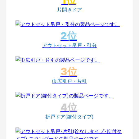
片開きドア
アウトセット吊戸・引分
巾広引戸・片引
折戸ドア(錠付タイプ)