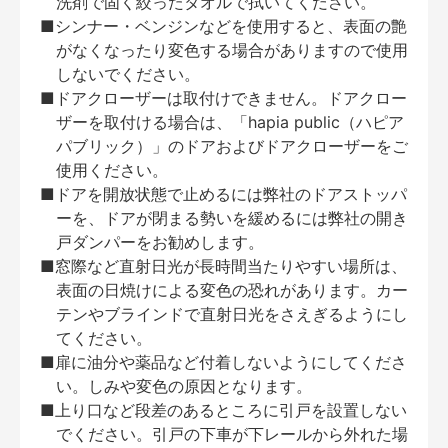
洗剤で固く絞ったタオルで拭いてください。
■シンナー・ベンジンなどを使用すると、表面の艶
がなくなったり変色する場合がありますので使用
しないでください。
■ドアクローザーは取付けできません。ドアクロー
ザーを取付ける場合は、「hapia public（ハピア
パブリック）」のドアおよびドアクローザーをご
使用ください。
■ドアを開放状態で止めるには弊社のドアストッパ
ーを、ドアが閉まる勢いを緩めるには弊社の開き
戸ダンパーをお勧めします。
■窓際など直射日光が長時間当たりやすい場所は、
表面の日焼けによる変色の恐れがあります。カー
テンやブラインドで直射日光をさえぎるようにし
てください。
■扉に油分や薬品など付着しないようにしてくださ
い。しみや変色の原因となります。
■上り口など段差のあるところに引戸を設置しない
でください。引戸の下車が下レールから外れた場