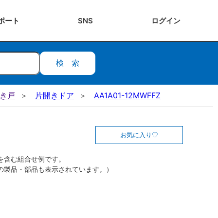
ポート
SNS
ログ
イン
検索
開き戸
片開きドア
AA1A01-12MWFFZ
お気に入り
を含む組合せ例です。
の製品・部品も表示されています。）