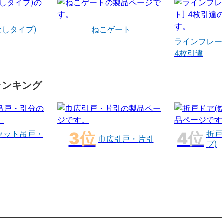
なしタイプ)
ねこゲート
ラインフレー
4枚引違
ランキング
セット吊戸・
折戸
巾広引戸・片引
プ)