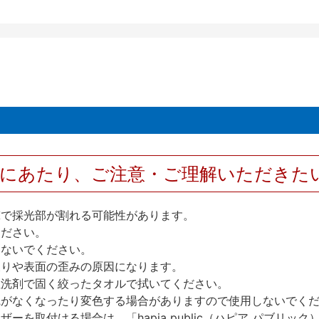
用にあたり、ご注意・ご理解いただきた
撃で採光部が割れる可能性があります。
ください。
しないでください。
反りや表面の歪みの原因になります。
性洗剤で固く絞ったタオルで拭いてください。
艶がなくなったり変色する場合がありますので使用しないでく
を取付ける場合は、「hapia public（ハピア パブリ