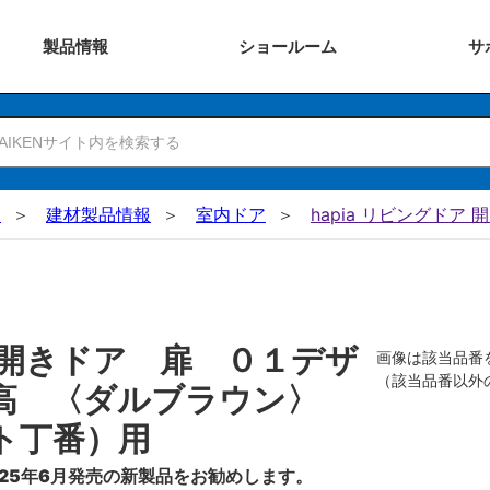
製品
情報
ショー
ルーム
サ
N
建材製品情報
室内ドア
hapia リビングドア 
開きドア 扉 ０１デザ
画像は該当品番
（該当品番以外
０高 〈ダルブラウン〉
ト丁番）用
25年6月発売の新製品をお勧めします。