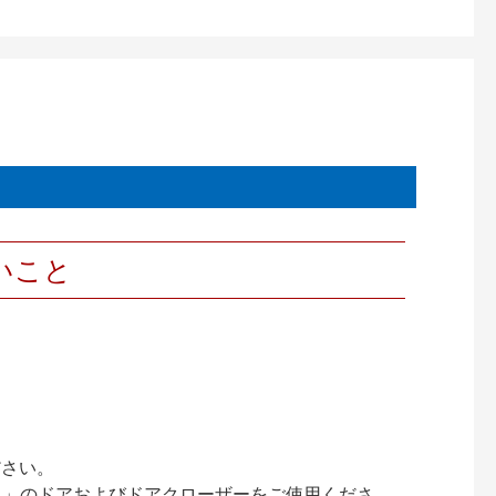
いこと
ださい。
ック）」のドアおよびドアクローザーをご使用くださ