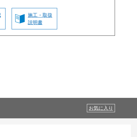
認
施工・取扱
説明書
お気に入り