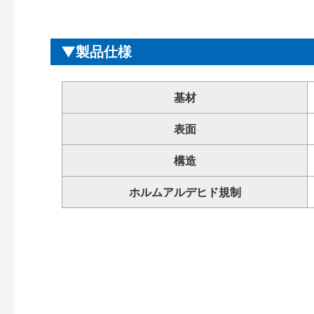
製品仕様
基材
表面
構造
ホルムアルデヒド規制