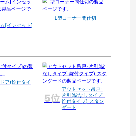
L型コーナー間仕切
ム[インセット]
ドア(錠付タイ
アウトセット吊戸･
片引(錠なしタイプ･
錠付タイプ) スタン
ダード