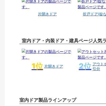
片開きドア
折戸ドア(錠
室内ドア・内装ドア・建具ページ人気
アウト
片開きドア
引分
室内ドア製品ラインアップ