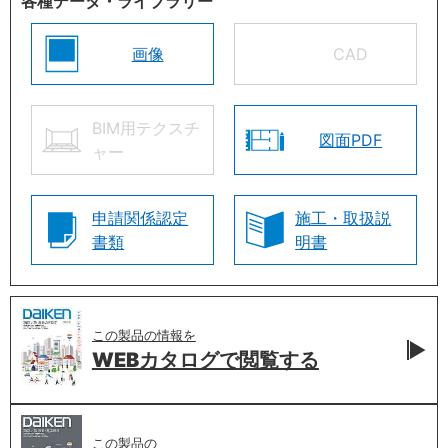
各種データ・ライブラリー
画像
CAD
BIM用テクスチ
図面PDF
ャー
申請関係認定
施工・取扱説
書類
明書
この製品の情報を
WEBカタログで
閲覧する
この製品の