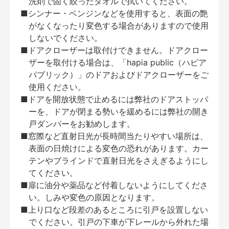
洗剤で固く絞ったタオルで拭いてください。
■シンナー・ベンジンなどを使用すると、表面の艶
がなくなったり変色する場合がありますので使用
しないでください。
■ドアクローザーは取付けできません。ドアクロー
ザーを取付ける場合は、「hapia public（ハピア
パブリック）」のドアおよびドアクローザーをご
使用ください。
■ドアを開放状態で止めるには弊社のドアストッパ
ーを、ドアが閉まる勢いを緩めるには弊社の開き
戸ダンパーをお勧めします。
■窓際など直射日光が長時間当たりやすい場所は、
表面の日焼けによる変色の恐れがあります。カー
テンやブラインドで直射日光をさえぎるようにし
てください。
■扉に油分や薬品など付着しないようにしてくださ
い。しみや変色の原因となります。
■上り口など段差のあるところに引戸を設置しない
でください。引戸の下車が下レールから外れた場