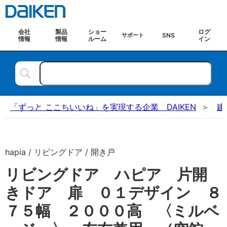
会社
製品
ショー
ログ
SNS
サポート
情報
情報
ルーム
イン
「ずっと ここちいいね」を実現する企業 DAIKEN
建
hapia / リビングドア / 開き戸
リビングドア ハピア 片開
きドア 扉 ０１デザイン ８
７５幅 ２０００高 〈ミルベ