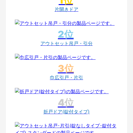
片開きドア
アウトセット吊戸・引分
巾広引戸・片引
折戸ドア(錠付タイプ)