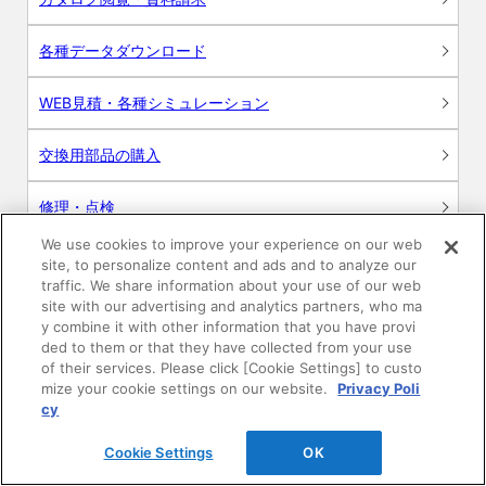
各種データダウンロード
WEB見積・各種シミュレーション
交換用部品の購入
修理・点検
We use cookies to improve your experience on our web
お問い合わせ
site, to personalize content and ads and to analyze our
traffic. We share information about your use of our web
ログイン
site with our advertising and analytics partners, who ma
y combine it with other information that you have provi
ded to them or that they have collected from your use
建築・設計関係者様向けサイト
of their services. Please click [Cookie Settings] to custo
mize your cookie settings on our website.
Privacy Poli
ユーザー登録サービス
cy
Cookie Settings
OK
WEB見積システム