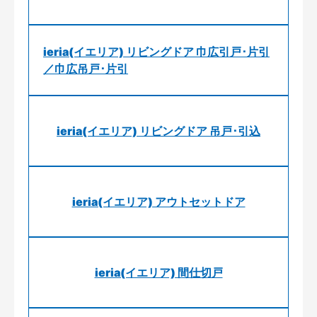
ieria(イエリア) リビングドア 巾広引戸･片引
／巾広吊戸･片引
ieria(イエリア) リビングドア 吊戸･引込
ieria(イエリア) アウトセットドア
ieria(イエリア) 間仕切戸