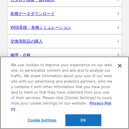
各種データダウンロード
WEB見積・各種シミュレーション
交換用部品の購入
修理・点検
We use cookies to improve your experience on our web
お問い合わせ
site, to personalize content and ads and to analyze our
traffic. We share information about your use of our web
ログイン
site with our advertising and analytics partners, who ma
y combine it with other information that you have provi
ded to them or that they have collected from your use
建築・設計関係者様向けサイト
of their services. Please click [Cookie Settings] to custo
mize your cookie settings on our website.
Privacy Poli
ユーザー登録サービス
cy
Cookie Settings
OK
WEB見積システム