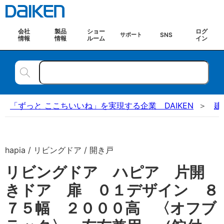
会社
製品
ショー
ログ
SNS
サポート
情報
情報
ルーム
イン
「ずっと ここちいいね」を実現する企業 DAIKEN
建
hapia / リビングドア / 開き戸
リビングドア ハピア 片開
きドア 扉 ０１デザイン ８
７５幅 ２０００高 〈オフブ