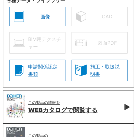
各種データ・ライブラリー
画像
CAD
BIM用テクスチ
図面PDF
ャー
申請関係認定
施工・取扱説
書類
明書
この製品の情報を
WEBカタログで
閲覧する
この製品の