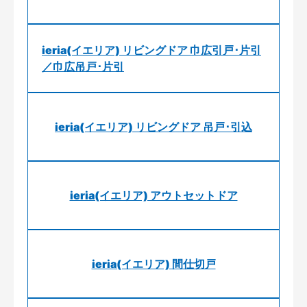
ieria(イエリア) リビングドア 巾広引戸･片引
／巾広吊戸･片引
ieria(イエリア) リビングドア 吊戸･引込
ieria(イエリア) アウトセットドア
ieria(イエリア) 間仕切戸