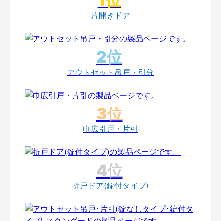
片開きドア
アウトセット吊戸・引分
巾広引戸・片引
折戸ドア(錠付タイプ)