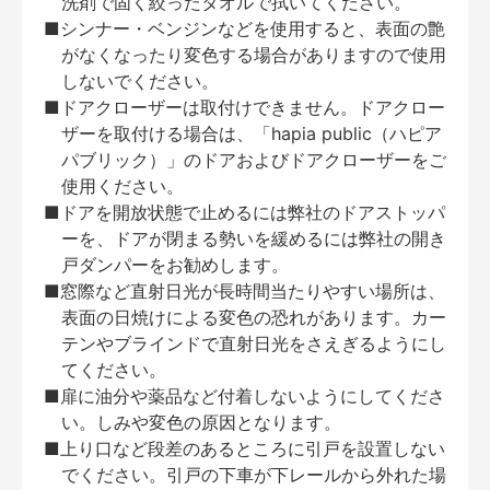
洗剤で固く絞ったタオルで拭いてください。
■シンナー・ベンジンなどを使用すると、表面の艶
がなくなったり変色する場合がありますので使用
しないでください。
■ドアクローザーは取付けできません。ドアクロー
ザーを取付ける場合は、「hapia public（ハピア
パブリック）」のドアおよびドアクローザーをご
使用ください。
■ドアを開放状態で止めるには弊社のドアストッパ
ーを、ドアが閉まる勢いを緩めるには弊社の開き
戸ダンパーをお勧めします。
■窓際など直射日光が長時間当たりやすい場所は、
表面の日焼けによる変色の恐れがあります。カー
テンやブラインドで直射日光をさえぎるようにし
てください。
■扉に油分や薬品など付着しないようにしてくださ
い。しみや変色の原因となります。
■上り口など段差のあるところに引戸を設置しない
でください。引戸の下車が下レールから外れた場