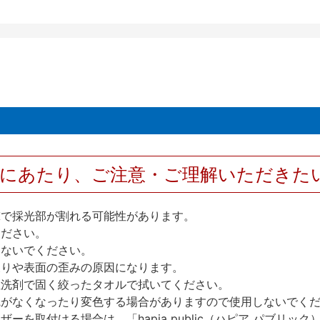
用にあたり、ご注意・ご理解いただきた
撃で採光部が割れる可能性があります。
ください。
しないでください。
反りや表面の歪みの原因になります。
性洗剤で固く絞ったタオルで拭いてください。
艶がなくなったり変色する場合がありますので使用しないでく
を取付ける場合は、「hapia public（ハピア パブリ