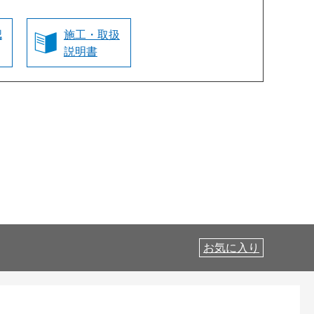
認
施工・取扱
説明書
お気に入り