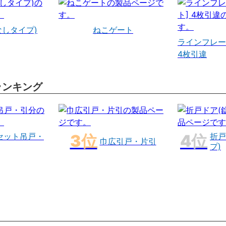
なしタイプ)
ねこゲート
ラインフレー
4枚引違
ランキング
セット吊戸・
折戸
巾広引戸・片引
プ)