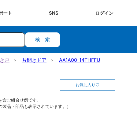
ポート
SNS
ログ
イン
検索
開き戸
片開きドア
AA1A00-14THFFU
お気に入り
を含む組合せ例です。
の製品・部品も表示されています。）