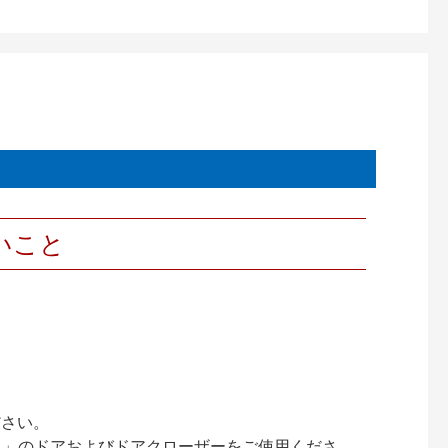
いこと
ださい。
ック）」のドアおよびドアクローザーをご使用くださ