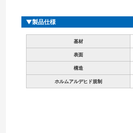
製品仕様
基材
表面
構造
ホルムアルデヒド規制