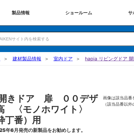
製品
情報
ショー
ルーム
サ
N
建材製品情報
室内ドア
hapia リビングドア 
開きドア 扉 ００デザ
画像は該当品番
（該当品番以外
０高 〈モノホワイト〉
枠丁番）用
25年6月発売の新製品をお勧めします。