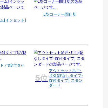
L型コーナー間仕切
ム[インセット]
ドア(錠付タイ
アウトセット吊戸･
片引(錠なしタイプ･
錠付タイプ) スタン
ダード