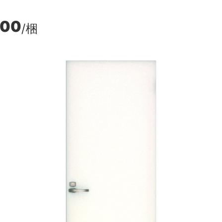
400
/梱