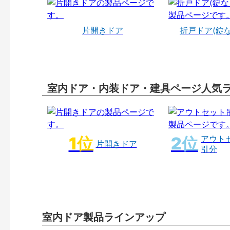
片開きドア
折戸ドア(錠
室内ドア・内装ドア・建具ページ人気
アウト
片開きドア
引分
室内ドア製品ラインアップ