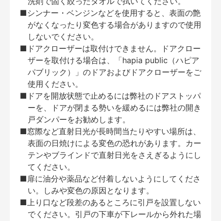
洗剤で固く絞ったタオルで拭いてください。
■シンナー・ベンジンなどを使用すると、表面の艶
がなくなったり変色する場合がありますので使用
しないでください。
■ドアクローザーは取付けできません。ドアクロー
ザーを取付ける場合は、「hapia public（ハピア
パブリック）」のドアおよびドアクローザーをご
使用ください。
■ドアを開放状態で止めるには弊社のドアストッパ
ーを、ドアが閉まる勢いを緩めるには弊社の開き
戸ダンパーをお勧めします。
■窓際など直射日光が長時間当たりやすい場所は、
表面の日焼けによる変色の恐れがあります。カー
テンやブラインドで直射日光をさえぎるようにし
てください。
■扉に油分や薬品など付着しないようにしてくださ
い。しみや変色の原因となります。
■上り口など段差のあるところに引戸を設置しない
でください。引戸の下車が下レールから外れた場