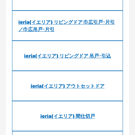
ieria(イエリア) リビングドア 巾広引戸･片引
／巾広吊戸･片引
ieria(イエリア) リビングドア 吊戸･引込
ieria(イエリア) アウトセットドア
ieria(イエリア) 間仕切戸