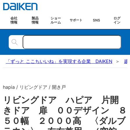
会社
製品
ショー
ログ
SNS
サポート
情報
情報
ルーム
イン
「ずっと ここちいいね」を実現する企業 DAIKEN
建
hapia / リビングドア / 開き戸
リビングドア ハピア 片開
きドア 扉 ００デザイン ８
５０幅 ２０００高 〈ダルブ