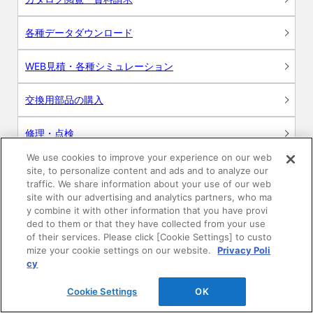
各種データダウンロード
WEB見積・各種シミュレーション
交換用部品の購入
修理・点検
We use cookies to improve your experience on our web
お問い合わせ
site, to personalize content and ads and to analyze our
traffic. We share information about your use of our web
ログイン
site with our advertising and analytics partners, who ma
y combine it with other information that you have provi
ded to them or that they have collected from your use
建築・設計関係者様向けサイト
of their services. Please click [Cookie Settings] to custo
mize your cookie settings on our website.
Privacy Poli
ユーザー登録サービス
cy
Cookie Settings
OK
WEB見積システム