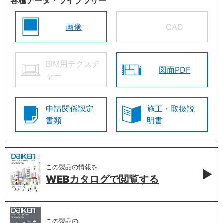
各種データ・ライブラリー
画像
CAD
BIM用テクスチ
図面PDF
ャー
申請関係認定
施工・取扱説
書類
明書
この製品の情報を
WEBカタログで
閲覧する
この製品の