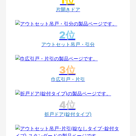
片開きドア
アウトセット吊戸・引分
巾広引戸・片引
折戸ドア(錠付タイプ)