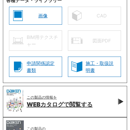
各種データ・ライブラリー
画像
CAD
BIM用テクスチ
図面PDF
ャー
申請関係認定
施工・取扱説
書類
明書
この製品の情報を
WEBカタログで
閲覧する
この製品の