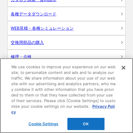
各種データダウンロード
WEB見積・各種シミュレーション
交換用部品の購入
修理・点検
We use cookies to improve your experience on our web
お問い合わせ
site, to personalize content and ads and to analyze our
traffic. We share information about your use of our web
ログイン
site with our advertising and analytics partners, who ma
y combine it with other information that you have provi
ded to them or that they have collected from your use
建築・設計関係者様向けサイト
of their services. Please click [Cookie Settings] to custo
mize your cookie settings on our website.
Privacy Poli
ユーザー登録サービス
cy
Cookie Settings
OK
WEB見積システム