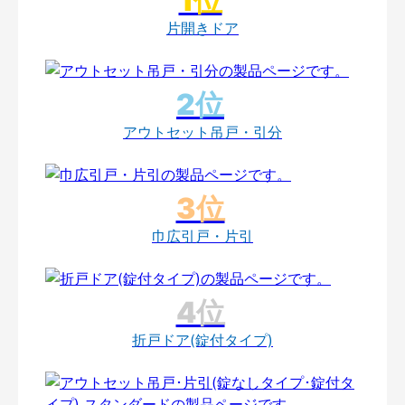
片開きドア
アウトセット吊戸・引分
巾広引戸・片引
折戸ドア(錠付タイプ)