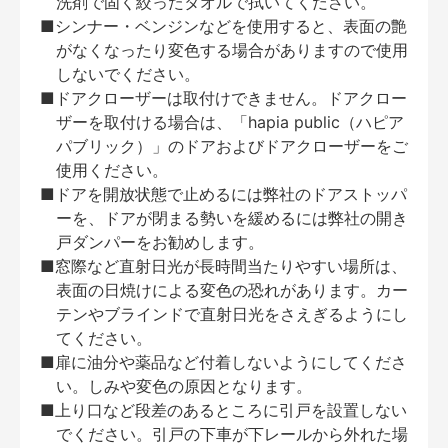
洗剤で固く絞ったタオルで拭いてください。
■シンナー・ベンジンなどを使用すると、表面の艶
がなくなったり変色する場合がありますので使用
しないでください。
■ドアクローザーは取付けできません。ドアクロー
ザーを取付ける場合は、「hapia public（ハピア
パブリック）」のドアおよびドアクローザーをご
使用ください。
■ドアを開放状態で止めるには弊社のドアストッパ
ーを、ドアが閉まる勢いを緩めるには弊社の開き
戸ダンパーをお勧めします。
■窓際など直射日光が長時間当たりやすい場所は、
表面の日焼けによる変色の恐れがあります。カー
テンやブラインドで直射日光をさえぎるようにし
てください。
■扉に油分や薬品など付着しないようにしてくださ
い。しみや変色の原因となります。
■上り口など段差のあるところに引戸を設置しない
でください。引戸の下車が下レールから外れた場