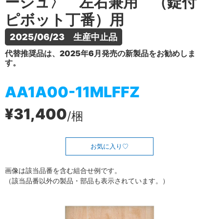
ージュ〉 左右兼用 （錠付
ピボット丁番）用
2025/06/23　生産中止品
代替推奨品は、2025年6月発売の新製品をお勧めしま
す。
AA1A00-11MLFFZ
¥31,400
/梱
お気に入り
画像は該当品番を含む組合せ例です。
（該当品番以外の製品・部品も表示されています。）