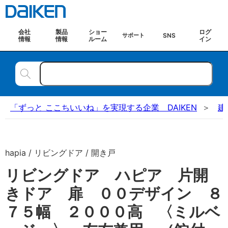
会社
製品
ショー
ログ
SNS
サポート
情報
情報
ルーム
イン
「ずっと ここちいいね」を実現する企業 DAIKEN
建
hapia / リビングドア / 開き戸
リビングドア ハピア 片開
きドア 扉 ００デザイン ８
７５幅 ２０００高 〈ミルベ