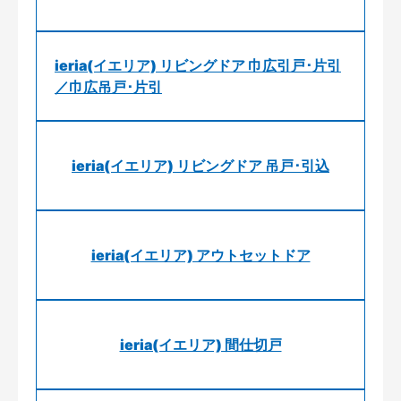
ieria(イエリア) リビングドア 巾広引戸･片引
／巾広吊戸･片引
ieria(イエリア) リビングドア 吊戸･引込
ieria(イエリア) アウトセットドア
ieria(イエリア) 間仕切戸