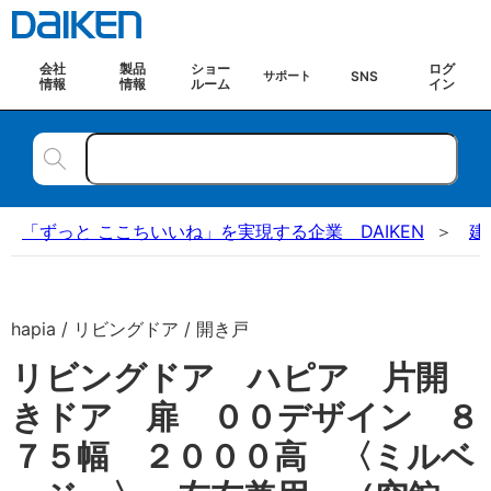
会社
製品
ショー
ログ
SNS
サポート
情報
情報
ルーム
イン
「ずっと ここちいいね」を実現する企業 DAIKEN
建
hapia / リビングドア / 開き戸
リビングドア ハピア 片開
きドア 扉 ００デザイン ８
７５幅 ２０００高 〈ミルベ