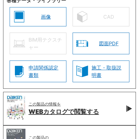
各種データ・ライブラリー
画像
CAD
BIM用テクスチ
図面PDF
ャー
申請関係認定
施工・取扱説
書類
明書
この製品の情報を
WEBカタログで
閲覧する
この製品の