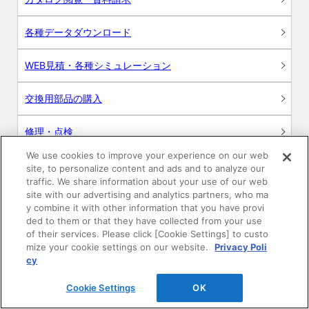
各種データダウンロード
WEB見積・各種シミュレーション
交換用部品の購入
修理・点検
We use cookies to improve your experience on our web
お問い合わせ
site, to personalize content and ads and to analyze our
traffic. We share information about your use of our web
ログイン
site with our advertising and analytics partners, who ma
y combine it with other information that you have provi
ded to them or that they have collected from your use
建築・設計関係者様向けサイト
of their services. Please click [Cookie Settings] to custo
mize your cookie settings on our website.
Privacy Poli
ユーザー登録サービス
cy
Cookie Settings
OK
WEB見積システム