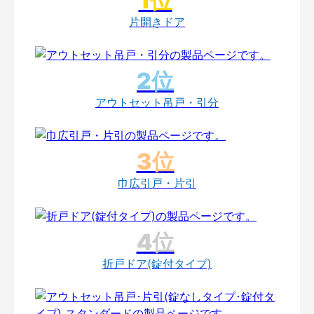
片開きドア
アウトセット吊戸・引分
巾広引戸・片引
折戸ドア(錠付タイプ)