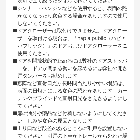
洗剤で固く絞ったタオルで拭いてください。
■シンナー・ベンジンなどを使用すると、表面の艶
がなくなったり変色する場合がありますので使用
しないでください。
■ドアクローザーは取付けできません。ドアクロー
ザーを取付ける場合は、「hapia public（ハピア
パブリック）」のドアおよびドアクローザーをご
使用ください。
■ドアを開放状態で止めるには弊社のドアストッパ
ーを、ドアが閉まる勢いを緩めるには弊社の開き
戸ダンパーをお勧めします。
■窓際など直射日光が長時間当たりやすい場所は、
表面の日焼けによる変色の恐れがあります。カー
テンやブラインドで直射日光をさえぎるようにし
てください。
■扉に油分や薬品など付着しないようにしてくださ
い。しみや変色の原因となります。
■上り口など段差のあるところに引戸を設置しない
でください。引戸の下車が下レールから外れた場