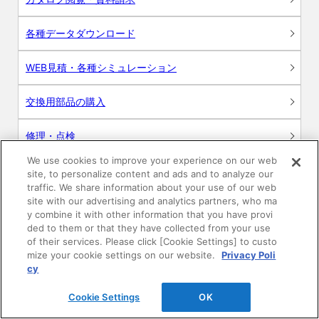
各種データダウンロード
WEB見積・各種シミュレーション
交換用部品の購入
修理・点検
We use cookies to improve your experience on our web
お問い合わせ
site, to personalize content and ads and to analyze our
traffic. We share information about your use of our web
ログイン
site with our advertising and analytics partners, who ma
y combine it with other information that you have provi
ded to them or that they have collected from your use
建築・設計関係者様向けサイト
of their services. Please click [Cookie Settings] to custo
mize your cookie settings on our website.
Privacy Poli
ユーザー登録サービス
cy
Cookie Settings
OK
WEB見積システム