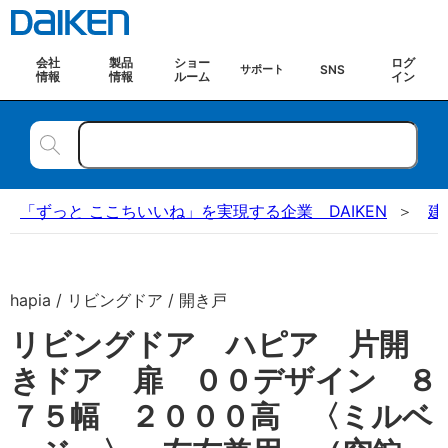
会社
製品
ショー
ログ
SNS
サポート
情報
情報
ルーム
イン
「ずっと ここちいいね」を実現する企業 DAIKEN
建
hapia / リビングドア / 開き戸
リビングドア ハピア 片開
きドア 扉 ００デザイン ８
７５幅 ２０００高 〈ミルベ