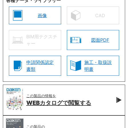
各種データ・ライブラリー
画像
CAD
BIM用テクスチ
図面PDF
ャー
申請関係認定
施工・取扱説
書類
明書
この製品の情報を
WEBカタログで
閲覧する
この製品の