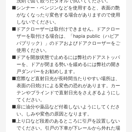
洗剤で固く絞ったタオルで拭いてください。
■シンナー・ベンジンなどを使用すると、表面の艶
がなくなったり変色する場合がありますので使用
しないでください。
■ドアクローザーは取付けできません。ドアクロー
ザーを取付ける場合は、「hapia public（ハピア
パブリック）」のドアおよびドアクローザーをご
使用ください。
■ドアを開放状態で止めるには弊社のドアストッパ
ーを、ドアが閉まる勢いを緩めるには弊社の開き
戸ダンパーをお勧めします。
■窓際など直射日光が長時間当たりやすい場所は、
表面の日焼けによる変色の恐れがあります。カー
テンやブラインドで直射日光をさえぎるようにし
てください。
■扉に油分や薬品など付着しないようにしてくださ
い。しみや変色の原因となります。
■上り口など段差のあるところに引戸を設置しない
でください。引戸の下車が下レールから外れた場