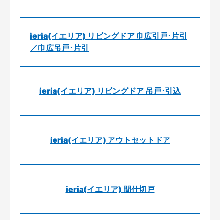
ieria(イエリア) リビングドア 巾広引戸･片引
／巾広吊戸･片引
ieria(イエリア) リビングドア 吊戸･引込
ieria(イエリア) アウトセットドア
ieria(イエリア) 間仕切戸