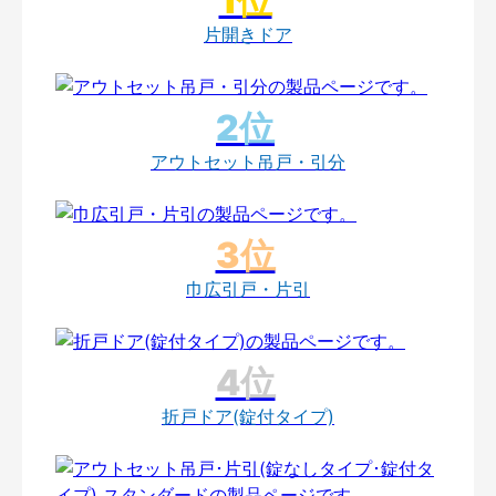
片開きドア
アウトセット吊戸・引分
巾広引戸・片引
折戸ドア(錠付タイプ)