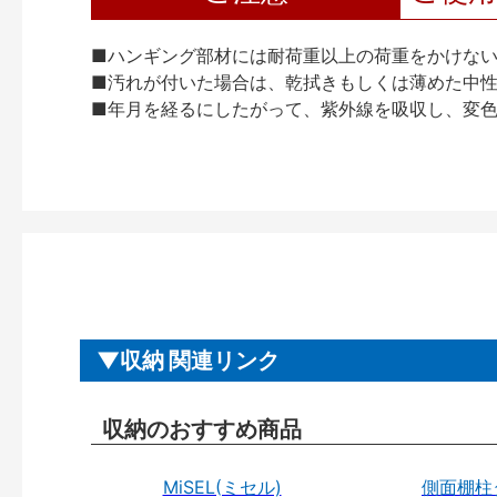
■ハンギング部材には耐荷重以上の荷重をかけな
■汚れが付いた場合は、乾拭きもしくは薄めた中
■年月を経るにしたがって、紫外線を吸収し、変
収納 関連リンク
収納のおすすめ商品
MiSEL(ミセル)
側面棚柱