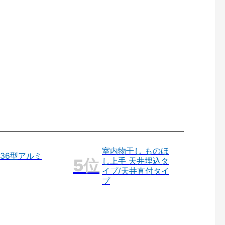
室内物干し ものほ
36型アルミ
し上手 天井埋込タ
イプ/天井直付タイ
プ