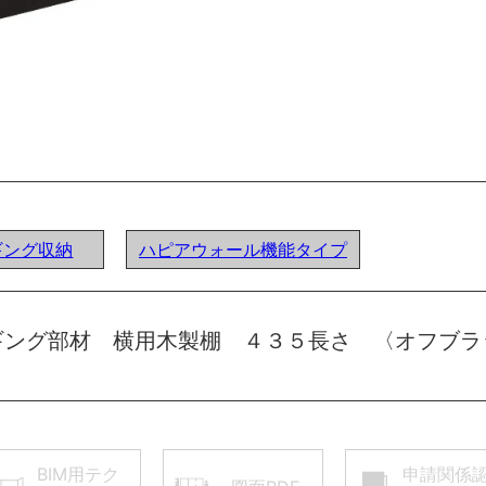
ンギング収納
ハピアウォール機能タイプ
ギング部材 横用木製棚 ４３５長さ 〈オフブラ
BIM用テク
申請関係