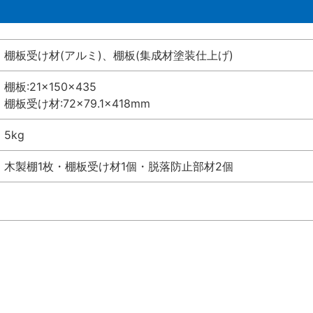
棚板受け材(アルミ)、棚板(集成材塗装仕上げ)
棚板:21×150×435
棚板受け材:72×79.1×418mm
5kg
木製棚1枚・棚板受け材1個・脱落防止部材2個