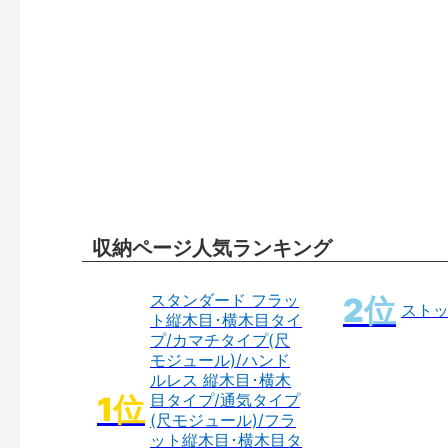
収納ページ人気ランキング
スタンダード フラッ
スト
ト縦木目･横木目タイ
プ/カマチタイプ(尺
モジュール)/ハンド
ルレス 縦木目･横木
目タイプ/通気タイプ
(尺モジュール)/フラ
ット縦木目･横木目タ