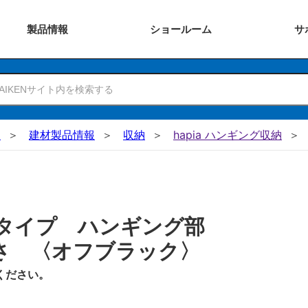
製品
情報
ショー
ルーム
サ
N
建材製品情報
収納
hapia ハンギング収納
タイプ ハンギング部
さ 〈オフブラック〉
ください。