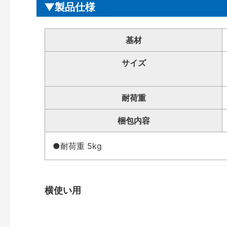
製品仕様
基材
サイズ
耐荷重
梱包内容
●耐荷重 5kg
横使い用