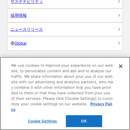
サステナビリティ
採用情報
ニュースリリース
Global
We use cookies to improve your experience on our web
製品情報
site, to personalize content and ads and to analyze our
traffic. We share information about your use of our web
site with our advertising and analytics partners, who ma
素材情報
y combine it with other information that you have provi
ded to them or that they have collected from your use
建材製品情報 総合TOP
of their services. Please click [Cookie Settings] to custo
mize your cookie settings on our website.
Privacy Poli
cy
住宅向け
Cookie Settings
OK
公共・商業施設向け