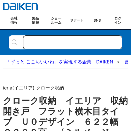
会社
製品
ショー
ログ
SNS
サポート
情報
情報
ルーム
イン
「ずっと ここちいいね」を実現する企業 DAIKEN
建
ieria(イエリア) クローク収納
クローク収納 イエリア 収納
開き戸 フラット横木目タイ
プ Ｕ０デザイン ６２２幅