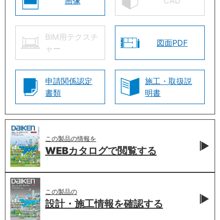
画像
CAD
BIM用テクスチ
図面PDF
ャー
申請関係認定
施工・取扱説
書類
明書
この製品の情報を
WEBカタログで
閲覧する
この製品の
設計・施工情報を
確認する