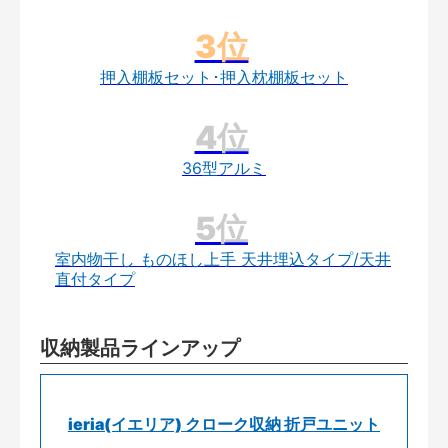
押入棚板セット･押入枕棚板セット
36型アルミ
室内物干し ものほし上手 天井埋込タイプ/天井
直付タイプ
収納製品ラインアップ
ieria(イエリア) クローク収納 折戸ユニット