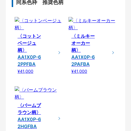
同系色枠 推奨色柄
〈コットン
〈ミルキー
ベージュ
オーカー
柄〉
柄〉
AA1X0P-6
AA1X0P-6
2PPFBA
2PAFBA
¥41,000
¥41,000
〈バームブ
ラウン柄〉
AA1X0P-6
2HGFBA