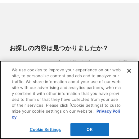
お探しの内容は見つかりましたか？
DAIKENホームページ内の情報を検索できます。 複数
語で検索を行う場合は、単語と単語の間をスペースで
We use cookies to improve your experience on our web
site, to personalize content and ads and to analyze our
区切ってください。
traffic. We share information about your use of our web
site with our advertising and analytics partners, who ma
y combine it with other information that you have provi
ded to them or that they have collected from your use
of their services. Please click [Cookie Settings] to custo
mize your cookie settings on our website.
Privacy Poli
cy
Cookie Settings
OK