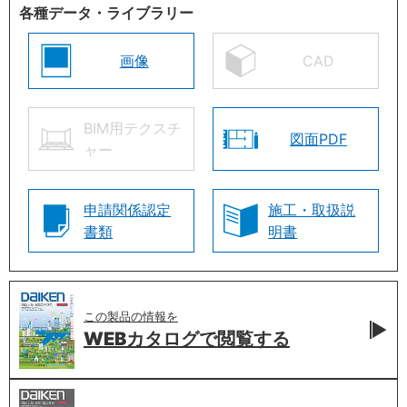
各種データ・ライブラリー
画像
CAD
BIM用テクスチ
図面PDF
ャー
申請関係認定
施工・取扱説
書類
明書
この製品の情報を
WEBカタログで
閲覧する