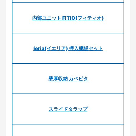
内部ユニット FiTIO(フィティオ)
ieria(イエリア) 押入棚板セット
壁厚収納 カベピタ
スライドタラップ