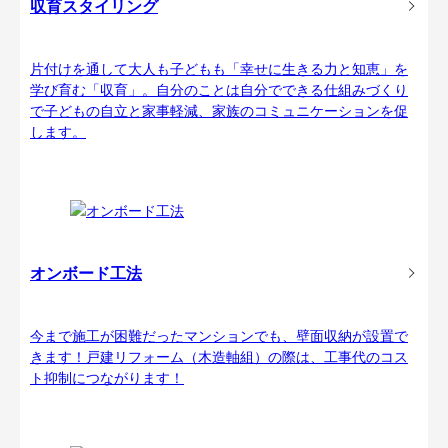
収育スタイリング
片付けを通して大人も子どもも「幸せに生きる力と知恵」を
学び育む「収育」。自分のことは自分でできる仕組みづくり
で子どもの自立と家事軽減、家族のコミュニケーションを促
します。
オンボード工法
今まで施工が困難だったマンションでも、壁面収納が設置で
きます！戸建リフォーム（木造軸組）の際は、工事代のコス
ト抑制につながります！