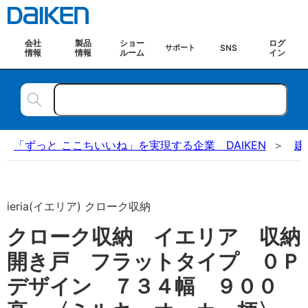
会社
製品
ショー
ログ
SNS
サポート
情報
情報
ルーム
イン
「ずっと ここちいいね」を実現する企業 DAIKEN
建
ieria(イエリア) クローク収納
クローク収納 イエリア 収納
開き戸 フラットタイプ ０Ｐ
デザイン ７３４幅 ９００