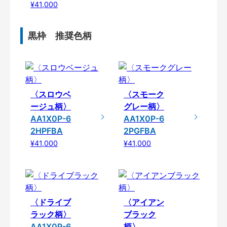
¥41,000
黒枠 推奨色柄
〈スロウベ
〈スモーク
ージュ柄〉
グレー柄〉
AA1X0P-6
AA1X0P-6
2HPFBA
2PGFBA
¥41,000
¥41,000
〈ドライブ
〈アイアン
ラック柄〉
ブラック
AA1X0P-6
柄〉