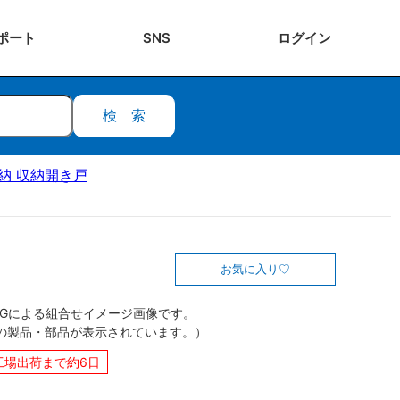
ポート
SNS
ログ
イン
検索
収納 収納開き戸
お気に入り
CGによる組合せイメージ画像です。
の製品・部品が表示されています。）
工場出荷まで約6日