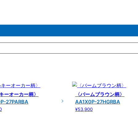
キーオーカー柄〉
〈バームブラウン柄〉
0P-27PARBA
AA1X0P-27HGRBA
0
¥53,900