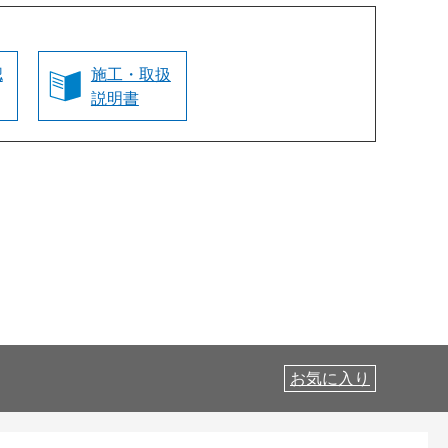
認
施工・取扱
説明書
お気に入り