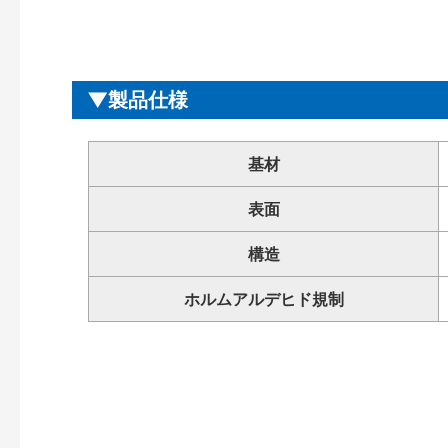
製品仕様
基材
表面
構造
ホルムアルデヒド規制