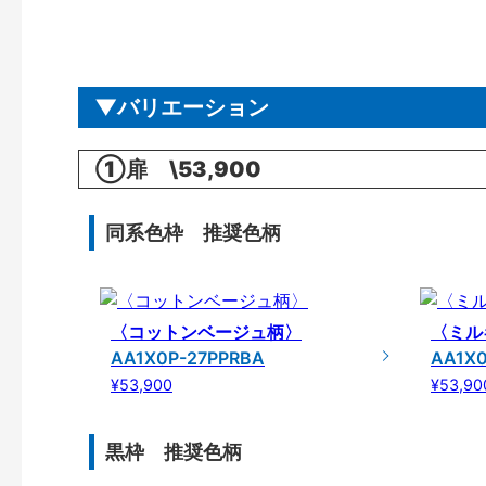
バリエーション
①扉 \53,900
同系色枠 推奨色柄
〈コットンベージュ柄〉
〈ミル
AA1X0P-27PPRBA
AA1X
¥53,900
¥53,90
黒枠 推奨色柄