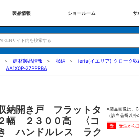
製品
情報
ショー
ルーム
サ
N
建材製品情報
収納
ieria(イエリア) クローク
AA1X0P-27PPRBA
収納開き戸 フラットタ
※製品画像は、
（該当品番以外
２幅 ２３００高 〈コ
受注から
き ハンドルレス ラク