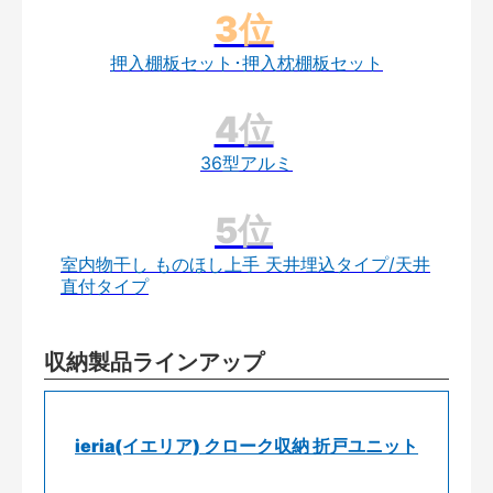
押入棚板セット･押入枕棚板セット
36型アルミ
室内物干し ものほし上手 天井埋込タイプ/天井
直付タイプ
収納製品ラインアップ
ieria(イエリア) クローク収納 折戸ユニット