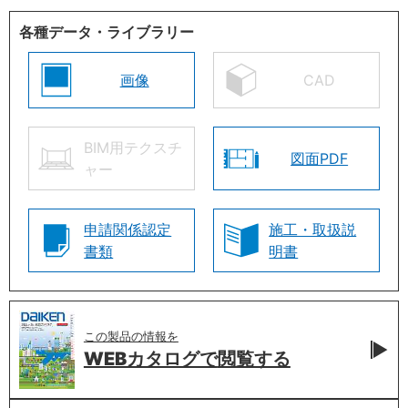
各種データ・ライブラリー
画像
CAD
BIM用テクスチ
図面PDF
ャー
申請関係認定
施工・取扱説
書類
明書
この製品の情報を
WEBカタログで
閲覧する