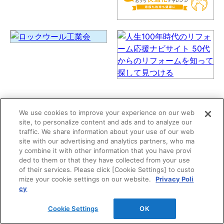
We use cookies to improve your experience on our web
site, to personalize content and ads and to analyze our
traffic. We share information about your use of our web
site with our advertising and analytics partners, who ma
y combine it with other information that you have provi
ded to them or that they have collected from your use
of their services. Please click [Cookie Settings] to custo
お探しの内容は見つかりましたか？
mize your cookie settings on our website.
Privacy Poli
cy
DAIKENホームページ内の情報を検索できます。 複数
Cookie Settings
OK
語で検索を行う場合は、単語と単語の間をスペースで