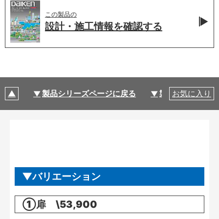
この製品の
設計・施工情報を
確認する
製品シリーズページに戻る
製品仕様
お気に入り
バリエーション
①扉 \53,900