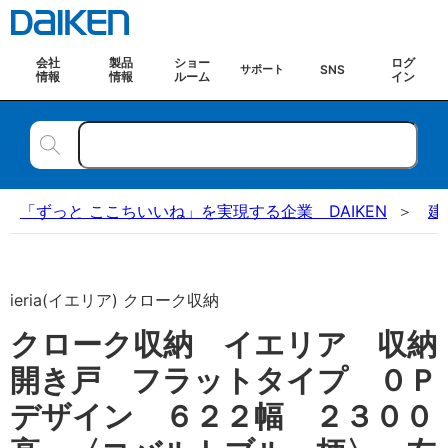
会社
製品
ショー
ログ
SNS
サポート
情報
情報
ルーム
イン
「ずっと ここちいいね」を実現する企業 DAIKEN
建
ieria(イエリア) クローク収納
クローク収納 イエリア 収納
開き戸 フラットタイプ ０Ｐ
デザイン ６２２幅 ２３００