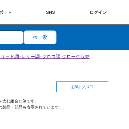
ポート
SNS
ログ
イン
検索
･ソリッド調･レザー調･グロス調 クローク収納
お気に入り
を含む組合せ例です。
の製品・部品も表示されています。）