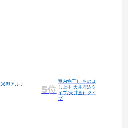
室内物干し ものほ
36型アルミ
し上手 天井埋込タ
イプ/天井直付タイ
プ