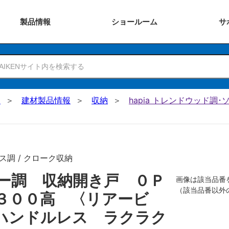
製品
情報
ショー
ルーム
サ
N
建材製品情報
収納
hapia トレンドウッド調
ス調 / クローク収納
ー調 収納開き戸 ０Ｐ
画像は該当品番
（該当品番以外
３００高 〈リアービ
ハンドルレス ラクラク