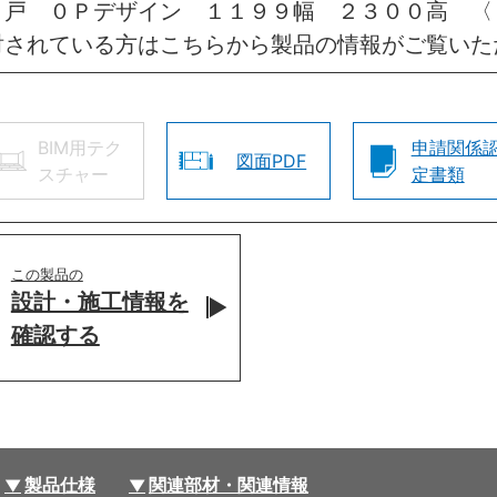
き戸 ０Ｐデザイン １１９９幅 ２３００高 〈
討されている方はこちらから製品の情報がご覧いた
BIM用テク
申請関係
図面PDF
スチャー
定書類
この製品の
設計・施工情報を
確認する
製品仕様
関連部材・関連情報