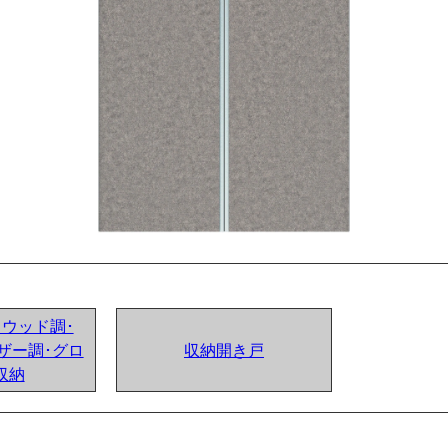
ンドウッド調･
ザー調･グロ
収納開き戸
収納