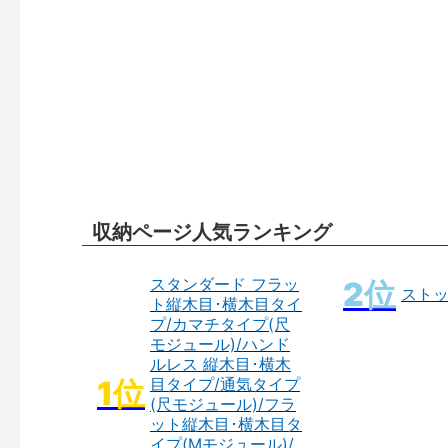
収納ページ人気ランキング
スタンダード フラッ
スト
ト縦木目･横木目タイ
プ/カマチタイプ(尺
モジュール)/ハンド
ルレス 縦木目･横木
目タイプ/通気タイプ
(尺モジュール)/フラ
ット縦木目･横木目タ
イプ(Mモジュール)/