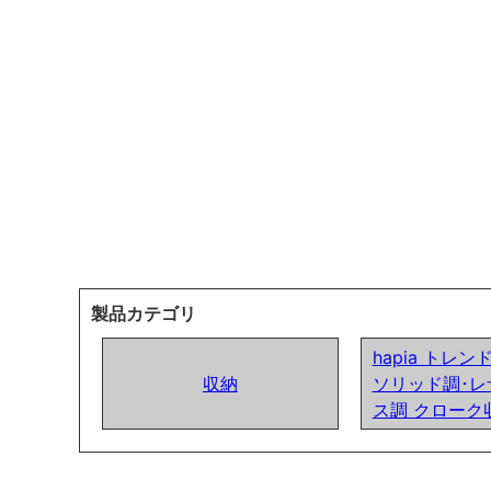
製品カテゴリ
hapia トレ
収納
ソリッド調･レ
ス調 クローク