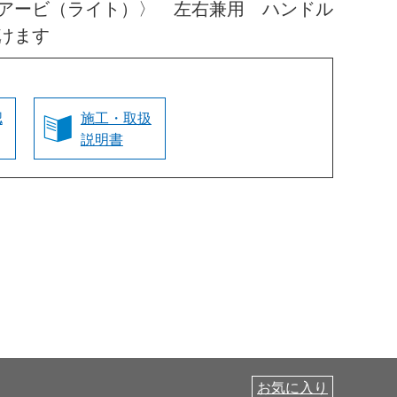
アービ（ライト）〉 左右兼用 ハンドル
けます
認
施工・取扱
説明書
お気に入り