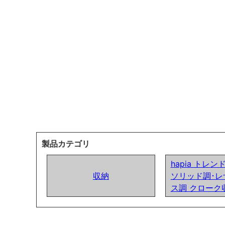
製品カテゴリ
hapia トレ
収納
ソリッド調･レ
ス調 クローク