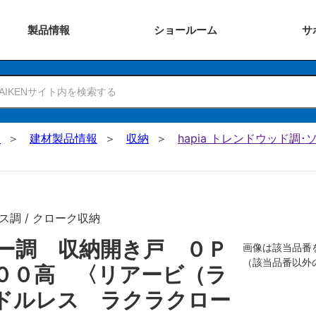
製品
情報
ショー
ルーム
サ
N
建材製品情報
収納
hapia トレンドウッド調
ス調 / クローク収納
ー調 収納開き戸 ０Ｐ
画像は該当品番
（該当品番以外
００高 〈リアービ（ラ
ドルレス ラクラクロー