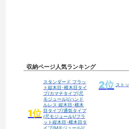
収納ページ人気ランキング
スタンダード フラッ
スト
ト縦木目･横木目タイ
プ/カマチタイプ(尺
モジュール)/ハンド
ルレス 縦木目･横木
目タイプ/通気タイプ
(尺モジュール)/フラ
ット縦木目･横木目タ
イプ(Mモジュール)/