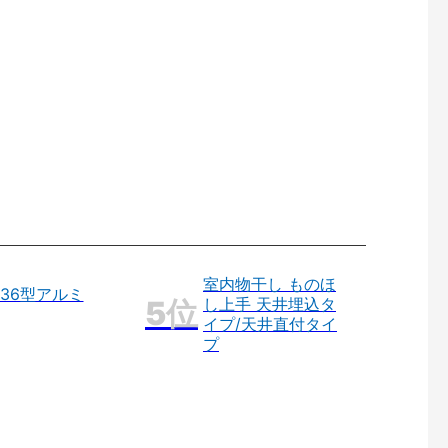
室内物干し ものほ
36型アルミ
し上手 天井埋込タ
イプ/天井直付タイ
プ