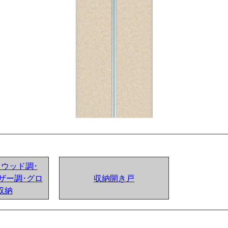
ンドウッド調･
ザー調･グロ
収納開き戸
収納