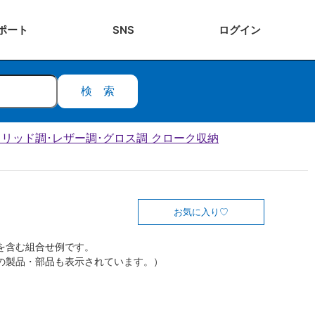
ポート
SNS
ログ
イン
検索
･ソリッド調･レザー調･グロス調 クローク収納
お気に入り
を含む組合せ例です。
の製品・部品も表示されています。）