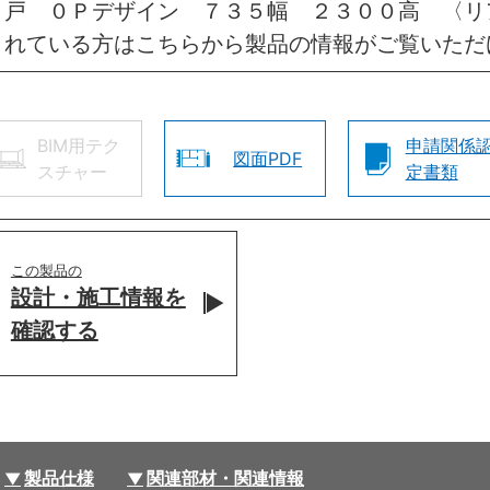
き戸 ０Ｐデザイン ７３５幅 ２３００高 〈リ
されている方はこちらから製品の情報がご覧いただ
BIM用テク
申請関係
図面PDF
スチャー
定書類
この製品の
設計・施工情報を
確認する
製品仕様
関連部材・関連情報