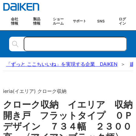
会社
製品
ショー
ログ
SNS
サポート
情報
情報
ルーム
イン
「ずっと ここちいいね」を実現する企業 DAIKEN
建
ieria(イエリア) クローク収納
クローク収納 イエリア 収納
開き戸 フラットタイプ ０Ｐ
デザイン ７３４幅 ２３００