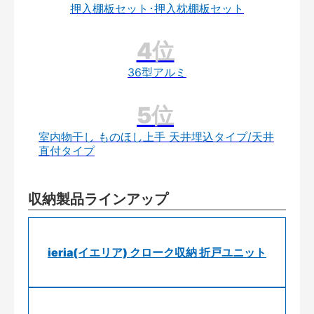
押入棚板セット･押入枕棚板セット
36型アルミ
室内物干し ものほし上手 天井埋込タイプ/天井
直付タイプ
収納製品ラインアップ
ieria(イエリア) クローク収納 折戸ユニット