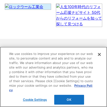
We use cookies to improve your experience on our web
site, to personalize content and ads and to analyze our
traffic. We share information about your use of our web
site with our advertising and analytics partners, who ma
y combine it with other information that you have provi
お探しの内容は見つかりましたか？
ded to them or that they have collected from your use
of their services. Please click [Cookie Settings] to custo
DAIKENホームページ内の情報を検索できます。 複数
mize your cookie settings on our website.
Privacy Poli
cy
語で検索を行う場合は、単語と単語の間をスペースで
区切ってください。
Cookie Settings
OK