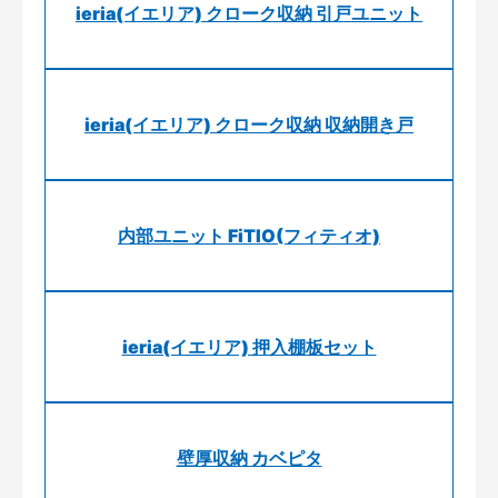
ieria(イエリア) クローク収納 引戸ユニット
ieria(イエリア) クローク収納 収納開き戸
内部ユニット FiTIO(フィティオ)
ieria(イエリア) 押入棚板セット
壁厚収納 カベピタ