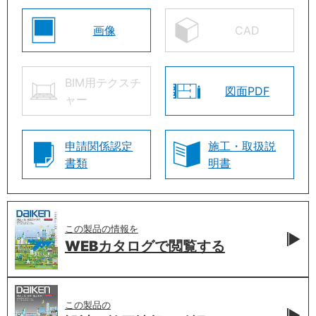
画像
CAD
BIM用テクスチ
図面PDF
ャー
申請関係認定
施工・取扱説
書類
明書
この製品の情報を
WEBカタログで
閲覧する
この製品の