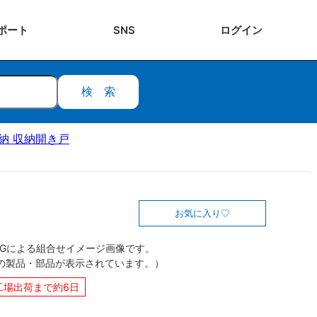
ポート
SNS
ログ
イン
検索
収納 収納開き戸
お気に入り
CGによる組合せイメージ画像です。
の製品・部品が表示されています。）
工場出荷まで約6日