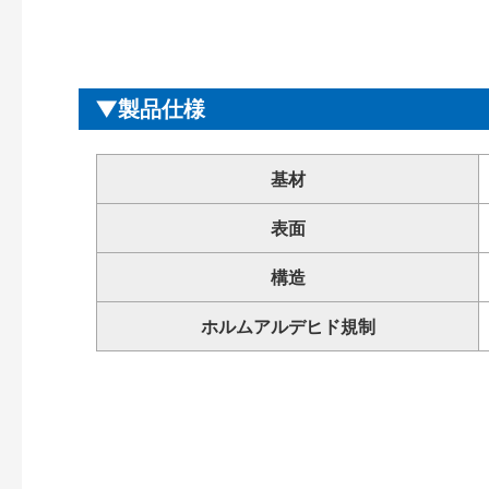
製品仕様
基材
表面
構造
ホルムアルデヒド規制