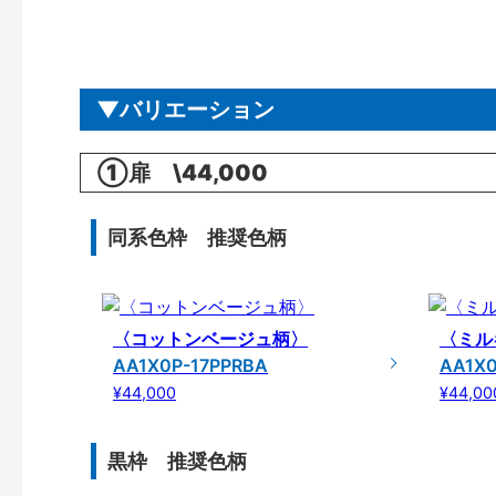
バリエーション
①扉 \44,000
同系色枠 推奨色柄
〈コットンベージュ柄〉
〈ミル
AA1X0P-17PPRBA
AA1X0
¥44,000
¥44,00
黒枠 推奨色柄