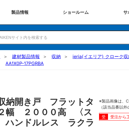
製品
情報
ショー
ルーム
サ
N
建材製品情報
収納
ieria(イエリア) クローク
AA1X0P-17PGRBA
収納開き戸 フラットタ
※製品画像は、
（該当品番以外
２幅 ２０００高 〈ス
受注から
 ハンドルレス ラクラ