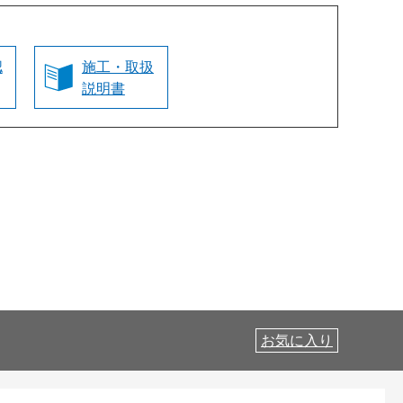
認
施工・取扱
説明書
お気に入り