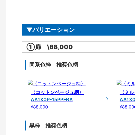
バリエーション
①扉 \88,000
同系色枠 推奨色柄
〈コットンベージュ柄〉
〈ミル
AA1X0P-15PPFBA
AA1X0
¥88,000
¥88,00
黒枠 推奨色柄