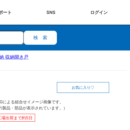
ポート
SNS
ログ
イン
検索
収納 収納開き戸
お気に入り
CGによる組合せイメージ画像です。
の製品・部品が表示されています。）
工場出荷まで約5日