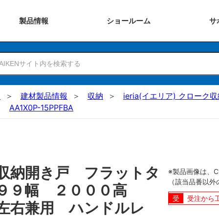
製品
情報
ショー
ルーム
サ
N
建材製品情報
収納
ieria(イエリア) クローク
AA1X0P-15PPFBA
収納開き戸 フラットタ
※製品画像は、
（該当品番以外
１９９幅 ２０００高
受注から
左右兼用 ハンドルレ