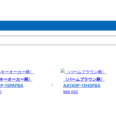
キーオーカー柄〉
〈バームブラウン柄〉
P-15PAFBA
AA1X0P-15HGFBA
0
¥88,000