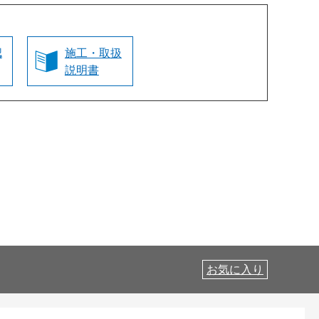
認
施工・取扱
説明書
お気に入り