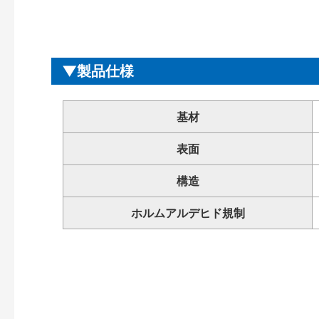
製品仕様
基材
表面
構造
ホルムアルデヒド規制