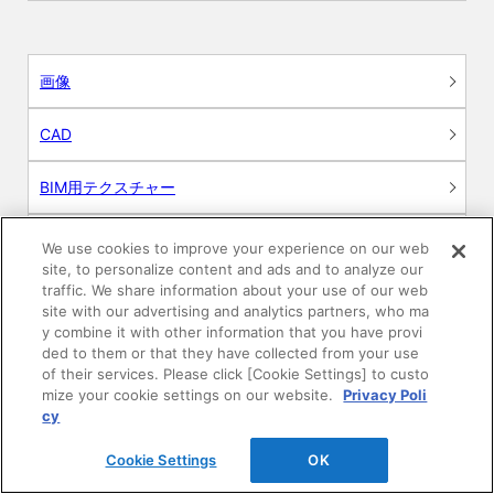
画像
CAD
BIM用テクスチャー
図面（PDF）
We use cookies to improve your experience on our web
site, to personalize content and ads and to analyze our
traffic. We share information about your use of our web
申請関係認定書類
site with our advertising and analytics partners, who ma
y combine it with other information that you have provi
施工・取扱説明書
ded to them or that they have collected from your use
of their services. Please click [Cookie Settings] to custo
mize your cookie settings on our website.
Privacy Poli
動画
cy
シミュレーションツール
Cookie Settings
OK