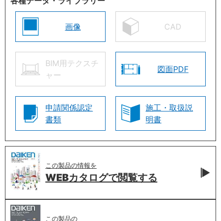
各種データ・ライブラリー
画像
CAD
BIM用テクスチ
図面PDF
ャー
申請関係認定
施工・取扱説
書類
明書
この製品の情報を
WEBカタログで
閲覧する
この製品の