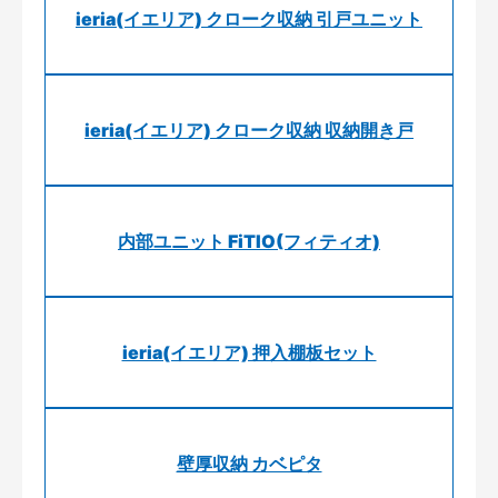
ieria(イエリア) クローク収納 引戸ユニット
ieria(イエリア) クローク収納 収納開き戸
内部ユニット FiTIO(フィティオ)
ieria(イエリア) 押入棚板セット
壁厚収納 カベピタ