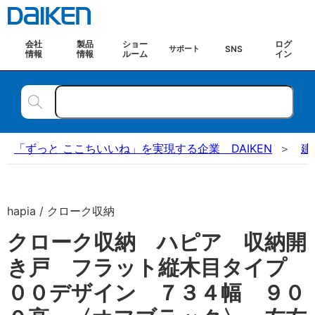
会社
製品
ショー
ログ
SNS
サポート
情報
情報
ルーム
イン
「ずっと ここちいいね」を実現する企業 DAIKEN
建
hapia / クローク収納
クローク収納 ハピア 収納開
き戸 フラット縦木目タイプ
００デザイン ７３４幅 ９０