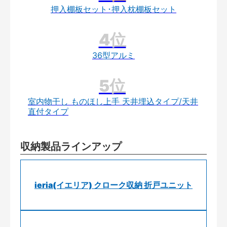
押入棚板セット･押入枕棚板セット
36型アルミ
室内物干し ものほし上手 天井埋込タイプ/天井
直付タイプ
収納製品ラインアップ
ieria(イエリア) クローク収納 折戸ユニット