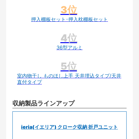
押入棚板セット･押入枕棚板セット
36型アルミ
室内物干し ものほし上手 天井埋込タイプ/天井
直付タイプ
収納製品ラインアップ
ieria(イエリア) クローク収納 折戸ユニット