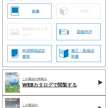
画像
CAD
BIM用テクスチ
図面PDF
ャー
申請関係認定
施工・取扱説
書類
明書
この製品の情報を
WEBカタログで
閲覧する
この製品の