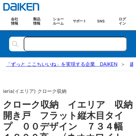
会社
製品
ショー
ログ
SNS
サポート
情報
情報
ルーム
イン
「ずっと ここちいいね」を実現する企業 DAIKEN
建
ieria(イエリア) クローク収納
クローク収納 イエリア 収納
開き戸 フラット縦木目タイ
プ ００デザイン ７３４幅