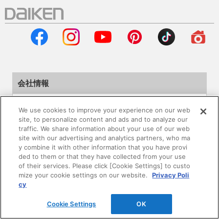
会社情報
企業情報
We use cookies to improve your experience on our web
site, to personalize content and ads and to analyze our
サステナビリティ
traffic. We share information about your use of our web
site with our advertising and analytics partners, who ma
y combine it with other information that you have provi
採用情報
ded to them or that they have collected from your use
of their services. Please click [Cookie Settings] to custo
mize your cookie settings on our website.
Privacy Poli
ニュースリリース
cy
Global
Cookie Settings
OK