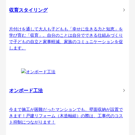
収育スタイリング
片付けを通して大人も子どもも「幸せに生きる力と知恵」を
学び育む「収育」。自分のことは自分でできる仕組みづくり
で子どもの自立と家事軽減、家族のコミュニケーションを促
します。
オンボード工法
今まで施工が困難だったマンションでも、壁面収納が設置で
きます！戸建リフォーム（木造軸組）の際は、工事代のコス
ト抑制につながります！