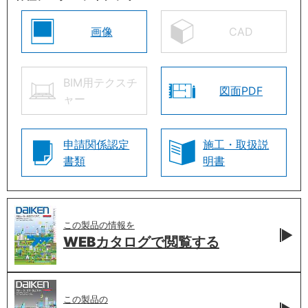
画像
CAD
BIM用テクスチ
図面PDF
ャー
申請関係認定
施工・取扱説
書類
明書
この製品の情報を
WEBカタログで
閲覧する
この製品の