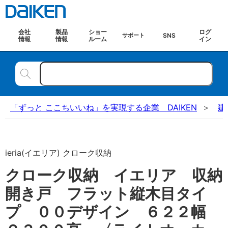
会社
製品
ショー
ログ
SNS
サポート
情報
情報
ルーム
イン
「ずっと ここちいいね」を実現する企業 DAIKEN
建
ieria(イエリア) クローク収納
クローク収納 イエリア 収納
開き戸 フラット縦木目タイ
プ ００デザイン ６２２幅