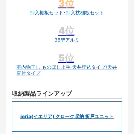
押入棚板セット･押入枕棚板セット
36型アルミ
室内物干し ものほし上手 天井埋込タイプ/天井
直付タイプ
収納製品ラインアップ
ieria(イエリア) クローク収納 折戸ユニット