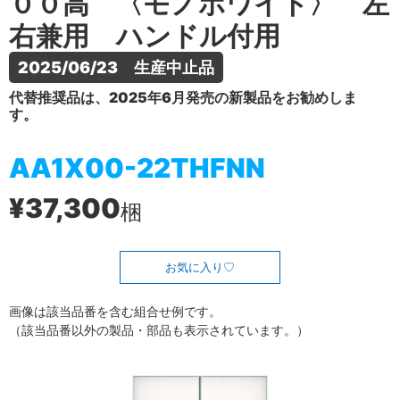
００高 〈モノホワイト〉 左
右兼用 ハンドル付用
2025/06/23　生産中止品
代替推奨品は、2025年6月発売の新製品をお勧めしま
す。
AA1X00-22THFNN
¥37,300
梱
お気に入り
画像は該当品番を含む組合せ例です。
（該当品番以外の製品・部品も表示されています。）