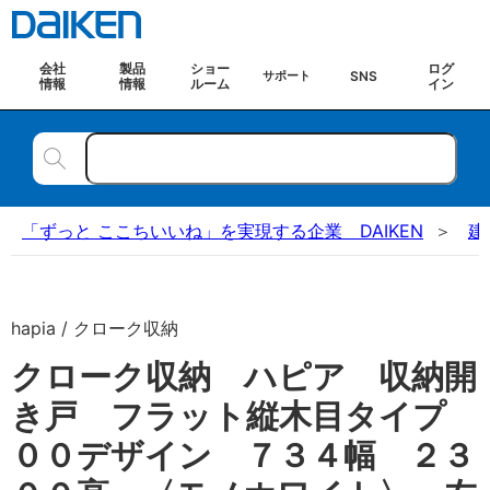
会社
製品
ショー
ログ
SNS
サポート
情報
情報
ルーム
イン
「ずっと ここちいいね」を実現する企業 DAIKEN
建
hapia / クローク収納
クローク収納 ハピア 収納開
き戸 フラット縦木目タイプ
００デザイン ７３４幅 ２３