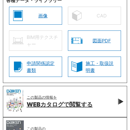
各種データ・ライブラリー
画像
CAD
BIM用テクスチ
図面PDF
ャー
申請関係認定
施工・取扱説
書類
明書
この製品の情報を
WEBカタログで
閲覧する
この製品の