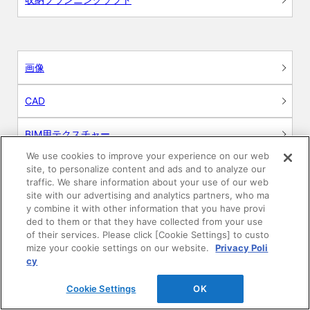
画像
CAD
BIM用テクスチャー
We use cookies to improve your experience on our web
図面（PDF）
site, to personalize content and ads and to analyze our
traffic. We share information about your use of our web
site with our advertising and analytics partners, who ma
申請関係認定書類
y combine it with other information that you have provi
ded to them or that they have collected from your use
施工・取扱説明書
of their services. Please click [Cookie Settings] to custo
mize your cookie settings on our website.
Privacy Poli
cy
動画
Cookie Settings
OK
シミュレーションツール