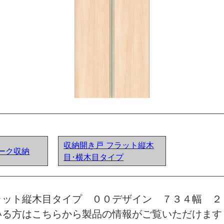
収納開き戸 フラット縦木
クローク収納
目･横木目タイプ
ラット縦木目タイプ ００デザイン ７３４幅 ２
いる方はこちらから製品の情報がご覧いただけます