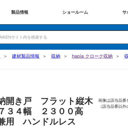
製品
情報
ショー
ルーム
サ
N
建材製品情報
収納
hapia クローク収納
納開き戸 フラット縦木
画像は該当品番
（該当品番以外
 ７３４幅 ２３００高
兼用 ハンドルレス