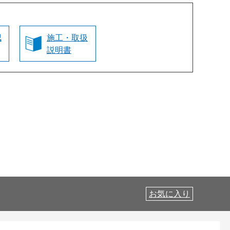
認
施工・取扱
説明書
お気に入り