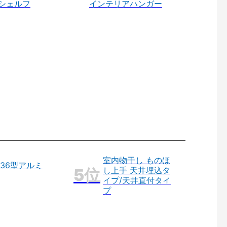
シェルフ
インテリアハンガー
室内物干し ものほ
36型アルミ
し上手 天井埋込タ
イプ/天井直付タイ
プ