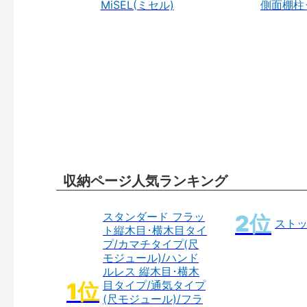
MiSEL(ミセル)
側面棚柱
収納ページ人気ランキング
スタンダード フラッ
スト
ト縦木目･横木目タイ
プ/カマチタイプ(尺
モジュール)/ハンド
ルレス 縦木目･横木
目タイプ/通気タイプ
(尺モジュール)/フラ