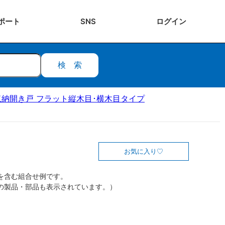
ポート
SNS
ログ
イン
検索
収納開き戸 フラット縦木目･横木目タイプ
お気に入り
を含む組合せ例です。
の製品・部品も表示されています。）