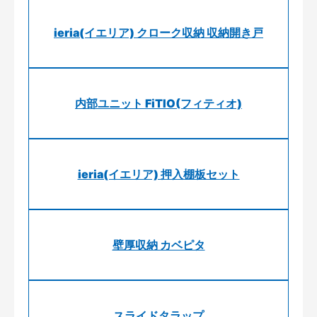
ieria(イエリア) クローク収納 収納開き戸
内部ユニット FiTIO(フィティオ)
ieria(イエリア) 押入棚板セット
壁厚収納 カベピタ
スライドタラップ