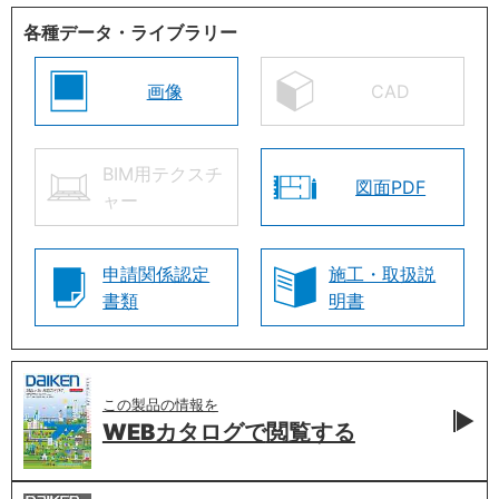
各種データ・ライブラリー
画像
CAD
BIM用テクスチ
図面PDF
ャー
申請関係認定
施工・取扱説
書類
明書
この製品の情報を
WEBカタログで
閲覧する