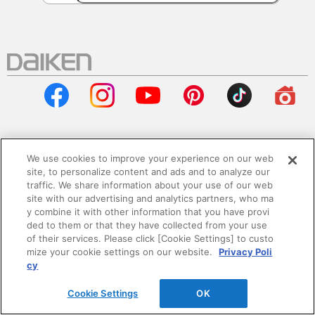
We use cookies to improve your experience on our web
会社情報
site, to personalize content and ads and to analyze our
traffic. We share information about your use of our web
企業情報
site with our advertising and analytics partners, who ma
y combine it with other information that you have provi
ded to them or that they have collected from your use
サステナビリティ
of their services. Please click [Cookie Settings] to custo
mize your cookie settings on our website.
Privacy Poli
採用情報
cy
Cookie Settings
OK
ニュースリリース