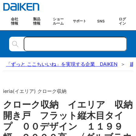
会社
製品
ショー
ログ
SNS
サポート
情報
情報
ルーム
イン
「ずっと ここちいいね」を実現する企業 DAIKEN
建
ieria(イエリア) クローク収納
クローク収納 イエリア 収納
開き戸 フラット縦木目タイ
プ ００デザイン １１９９