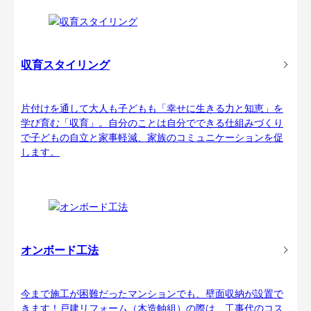
収育スタイリング
片付けを通して大人も子どもも「幸せに生きる力と知恵」を
学び育む「収育」。自分のことは自分でできる仕組みづくり
で子どもの自立と家事軽減、家族のコミュニケーションを促
します。
オンボード工法
今まで施工が困難だったマンションでも、壁面収納が設置で
きます！戸建リフォーム（木造軸組）の際は、工事代のコス