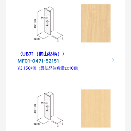
〈UB71（御山杉柄）〉
MF01-0471-52151
¥3,150/個（最低発注数量は10個）