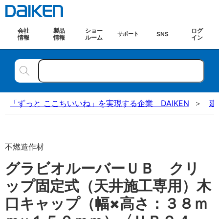
会社
製品
ショー
ログ
SNS
サポート
情報
情報
ルーム
イン
「ずっと ここちいいね」を実現する企業 DAIKEN
建
不燃造作材
グラビオルーバーＵＢ クリ
ップ固定式（天井施工専用）木
口キャップ（幅×高さ：３８ｍ