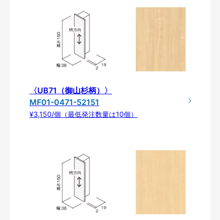
〈UB71（御山杉柄）〉
MF01-0471-52151
¥3,150/個（最低発注数量は10個）