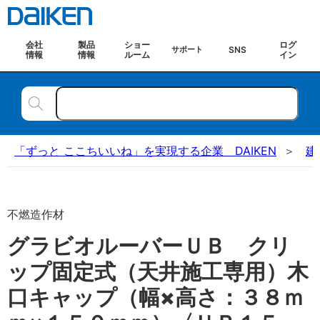
会社
製品
ショー
ログ
SNS
サポート
情報
情報
ルーム
イン
「ずっと ここちいいね」を実現する企業 DAIKEN
建
不燃造作材
グラビオルーバーＵＢ クリ
ップ固定式（天井施工専用）木
口キャップ（幅×高さ：３８ｍ