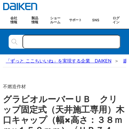
会社
製品
ショー
ログ
SNS
サポート
情報
情報
ルーム
イン
「ずっと ここちいいね」を実現する企業 DAIKEN
建
不燃造作材
グラビオルーバーＵＢ クリ
ップ固定式（天井施工専用）木
口キャップ（幅×高さ：３８ｍ