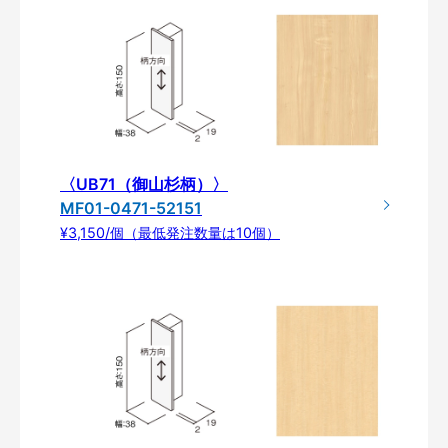
〈UB71（御山杉柄）〉
MF01-0471-52151
¥3,150/個（最低発注数量は10個）