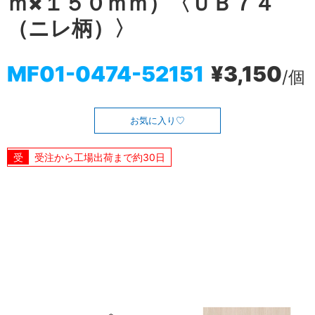
ｍ×１５０ｍｍ）〈ＵＢ７４
（ニレ柄）〉
MF01-0474-52151
¥3,150
/個
お気に入り
受注から工場出荷まで約30日