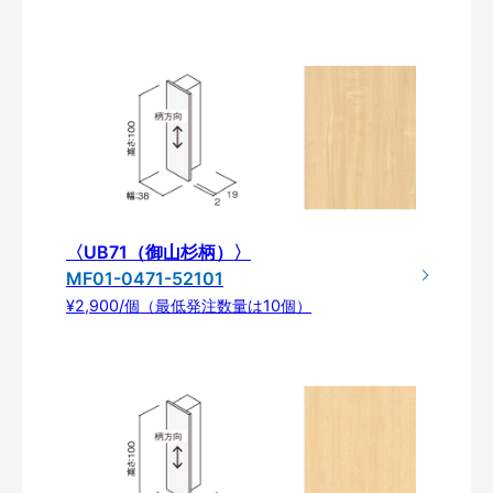
〈UB71（御山杉柄）〉
MF01-0471-52101
¥2,900/個（最低発注数量は10個）