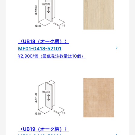
〈UB18（オーク柄）〉
MF01-0418-52101
¥2,900/個（最低発注数量は10個）
〈UB19（オーク柄）〉