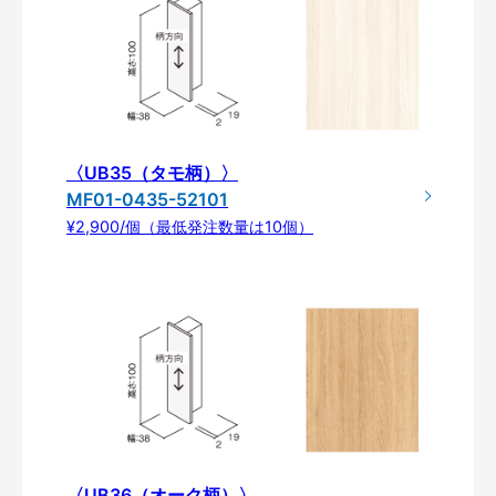
〈UB35（タモ柄）〉
MF01-0435-52101
¥2,900/個（最低発注数量は10個）
〈UB36（オーク柄）〉