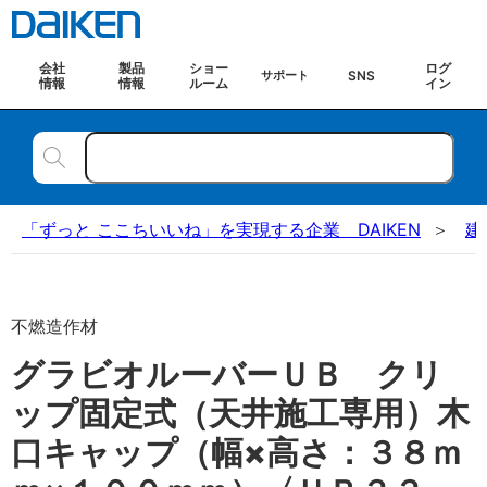
会社
製品
ショー
ログ
SNS
サポート
情報
情報
ルーム
イン
「ずっと ここちいいね」を実現する企業 DAIKEN
建
不燃造作材
グラビオルーバーＵＢ クリ
ップ固定式（天井施工専用）木
口キャップ（幅×高さ：３８ｍ