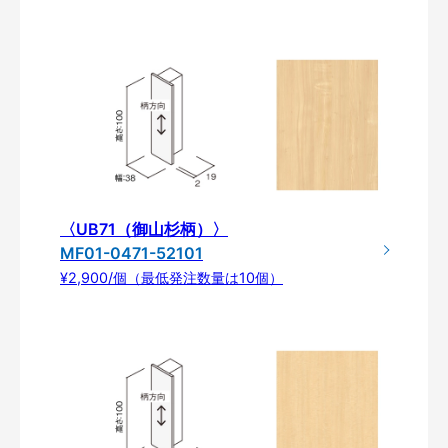
〈UB71（御山杉柄）〉
MF01-0471-52101
¥2,900/個（最低発注数量は10個）