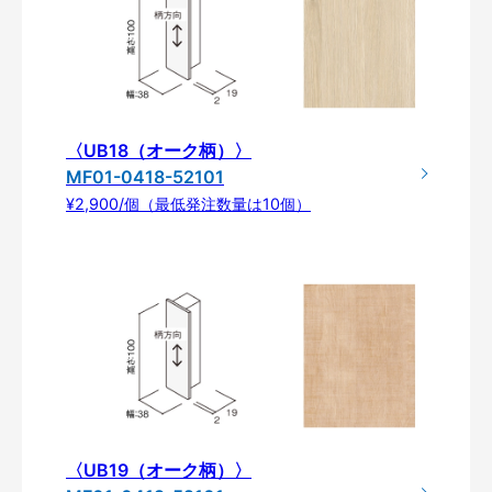
〈UB18（オーク柄）〉
MF01-0418-52101
¥2,900/個（最低発注数量は10個）
〈UB19（オーク柄）〉