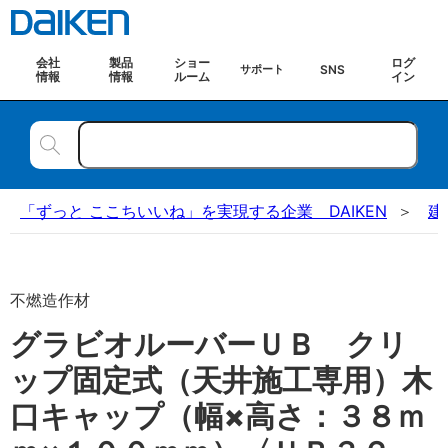
会社
製品
ショー
ログ
SNS
サポート
情報
情報
ルーム
イン
「ずっと ここちいいね」を実現する企業 DAIKEN
建
不燃造作材
グラビオルーバーＵＢ クリ
ップ固定式（天井施工専用）木
口キャップ（幅×高さ：３８ｍ