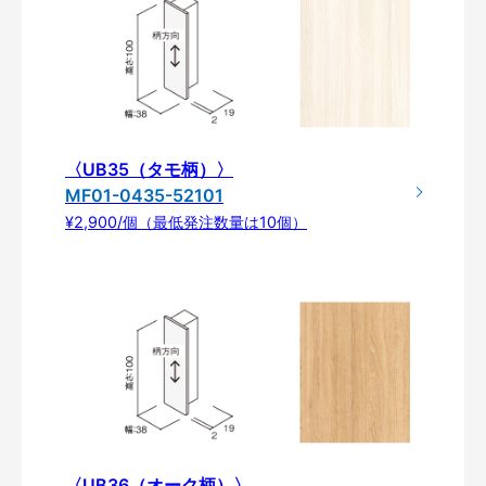
〈UB35（タモ柄）〉
MF01-0435-52101
¥2,900/個（最低発注数量は10個）
〈UB36（オーク柄）〉