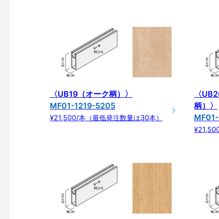
〈UB19（オーク柄）〉
〈UB
MF01-1219-5205
柄）〉
MF01-
¥21,500/本（最低発注数量は30本）
¥21,