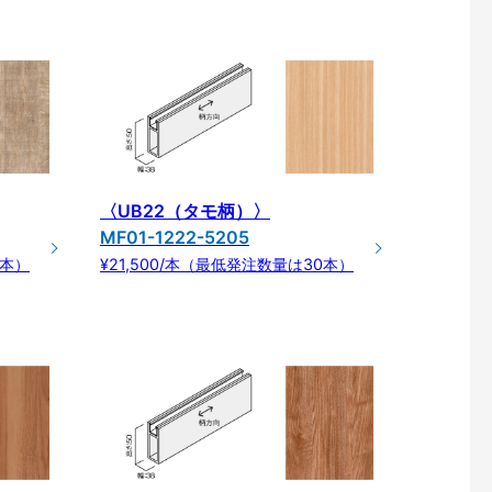
〈UB22（タモ柄）〉
MF01-1222-5205
0本）
¥21,500/本（最低発注数量は30本）