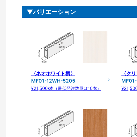
バリエーション
〈ネオホワイト柄〉
〈クリ
MF01-12WH-5205
MF01-
¥21,500/本（最低発注数量は10本）
¥21,