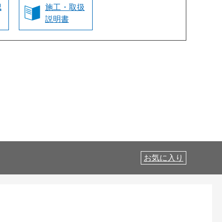
認
施工・取扱
説明書
お気に入り