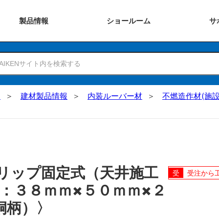
製品
情報
ショー
ルーム
サ
N
建材製品情報
内装ルーバー材
不燃造作材(施設
リップ固定式（天井施工
受注から
：３８ｍｍ×５０ｍｍ×２
桐柄）〉