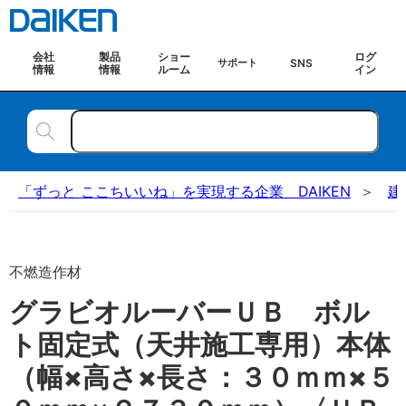
会社
製品
ショー
ログ
SNS
サポート
情報
情報
ルーム
イン
「ずっと ここちいいね」を実現する企業 DAIKEN
建
不燃造作材
グラビオルーバーＵＢ ボル
ト固定式（天井施工専用）本体
（幅×高さ×長さ：３０ｍｍ×５