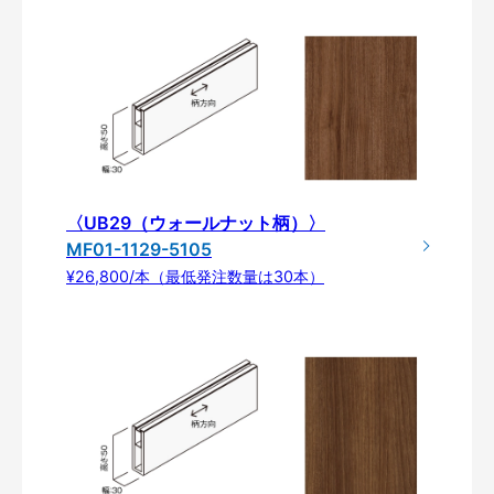
〈UB29（ウォールナット柄）〉
MF01-1129-5105
¥26,800/本（最低発注数量は30本）