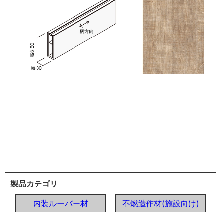
製品カテゴリ
内装ルーバー材
不燃造作材(施設向け)