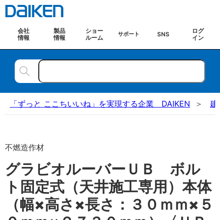
会社
製品
ショー
ログ
SNS
サポート
情報
情報
ルーム
イン
「ずっと ここちいいね」を実現する企業 DAIKEN
建
不燃造作材
グラビオルーバーＵＢ ボル
ト固定式（天井施工専用）本体
（幅×高さ×長さ：３０ｍｍ×５