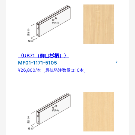
〈UB71（御山杉柄）〉
MF01-1171-5105
¥26,800/本（最低発注数量は10本）