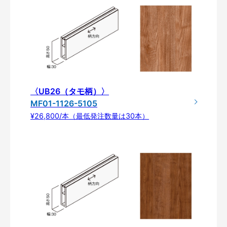
〈UB26（タモ柄）〉
MF01-1126-5105
¥26,800/本（最低発注数量は30本）