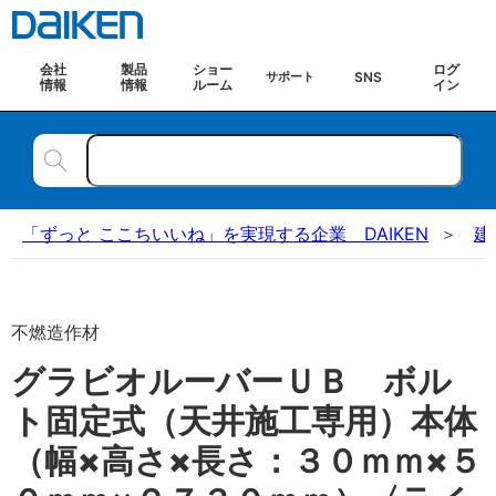
会社
製品
ショー
ログ
SNS
サポート
情報
情報
ルーム
イン
「ずっと ここちいいね」を実現する企業 DAIKEN
建
不燃造作材
グラビオルーバーＵＢ ボル
ト固定式（天井施工専用）本体
（幅×高さ×長さ：３０ｍｍ×５