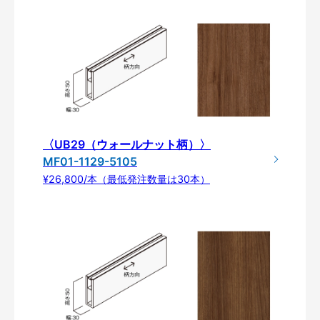
〈UB29（ウォールナット柄）〉
MF01-1129-5105
¥26,800/本（最低発注数量は30本）