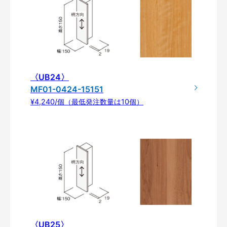
〈UB24〉
MF01-0424-15151
¥4,240/個（最低発注数量は10個）
〈UB25〉