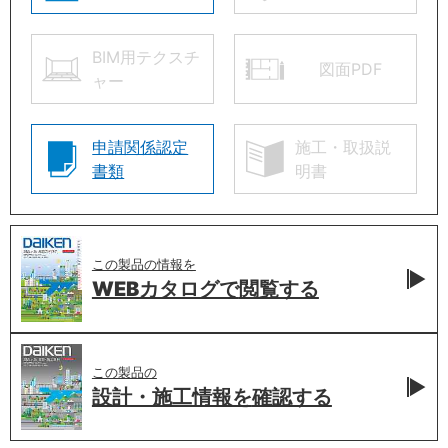
BIM用テクスチ
図面PDF
ャー
申請関係認定
施工・取扱説
書類
明書
この製品の情報を
WEBカタログで
閲覧する
この製品の
設計・施工情報を
確認する