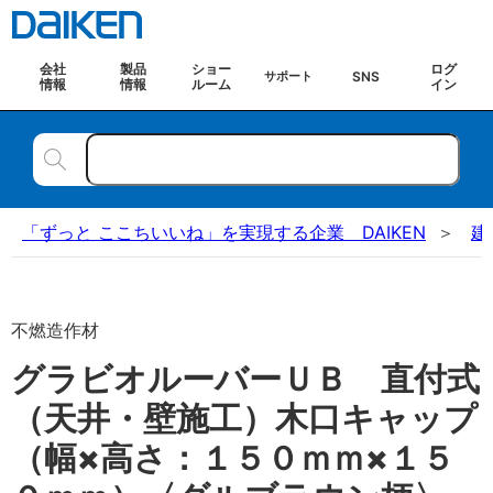
会社
製品
ショー
ログ
SNS
サポート
情報
情報
ルーム
イン
「ずっと ここちいいね」を実現する企業 DAIKEN
建
不燃造作材
グラビオルーバーＵＢ 直付式
（天井・壁施工）木口キャップ
（幅×高さ：１５０ｍｍ×１５