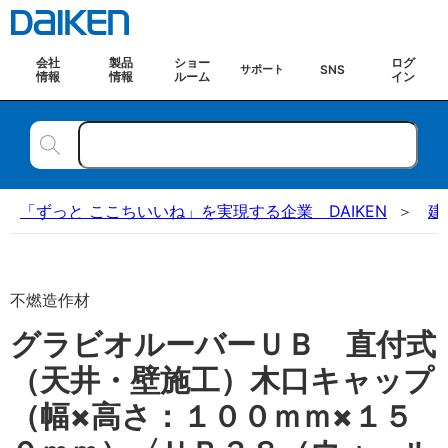
会社
製品
ショー
ログ
SNS
サポート
情報
情報
ルーム
イン
「ずっと ここちいいね」を実現する企業 DAIKEN
建
不燃造作材
グラビオルーバーＵＢ 直付式
（天井・壁施工）木口キャップ
（幅×高さ：１００ｍｍ×１５