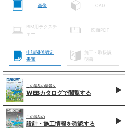
画像
CAD
BIM用テクスチ
図面PDF
ャー
申請関係認定
施工・取扱説
書類
明書
この製品の情報を
WEBカタログで
閲覧する
この製品の
設計・施工情報を
確認する