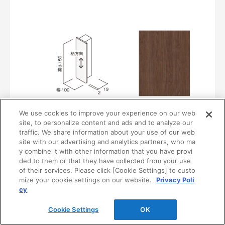
We use cookies to improve your experience on our web
〈UB38〉
site, to personalize content and ads and to analyze our
MF01-0438-10151
traffic. We share information about your use of our web
¥3,870/個（最低発注数量は10個）
site with our advertising and analytics partners, who ma
y combine it with other information that you have provi
ded to them or that they have collected from your use
of their services. Please click [Cookie Settings] to custo
mize your cookie settings on our website.
Privacy Poli
cy
Cookie Settings
OK