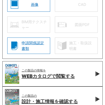
画像
CAD
BIM用テクスチ
図面PDF
ャー
申請関係認定
施工・取扱説
書類
明書
この製品の情報を
WEBカタログで
閲覧する
この製品の
設計・施工情報を
確認する