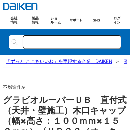
会社
製品
ショー
ログ
SNS
サポート
情報
情報
ルーム
イン
「ずっと ここちいいね」を実現する企業 DAIKEN
建
不燃造作材
グラビオルーバーＵＢ 直付式
（天井・壁施工）木口キャップ
（幅×高さ：１００ｍｍ×１５