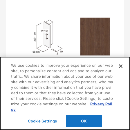
We use cookies to improve your experience on our web
〈UB38〉
site, to personalize content and ads and to analyze our
MF01-0438-10151
traffic. We share information about your use of our web
¥3,870/個（最低発注数量は10個）
site with our advertising and analytics partners, who ma
y combine it with other information that you have provi
ded to them or that they have collected from your use
of their services. Please click [Cookie Settings] to custo
mize your cookie settings on our website.
Privacy Poli
cy
Cookie Settings
OK