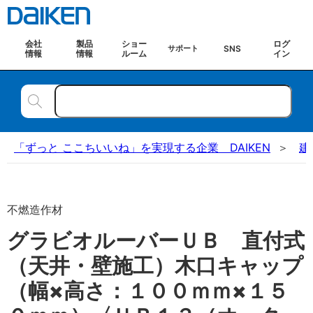
会社
製品
ショー
ログ
SNS
サポート
情報
情報
ルーム
イン
「ずっと ここちいいね」を実現する企業 DAIKEN
建
不燃造作材
グラビオルーバーＵＢ 直付式
（天井・壁施工）木口キャップ
（幅×高さ：１００ｍｍ×１５