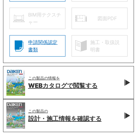
BIM用テクスチ
図面PDF
ャー
申請関係認定
施工・取扱説
書類
明書
この製品の情報を
WEBカタログで
閲覧する
この製品の
設計・施工情報を
確認する