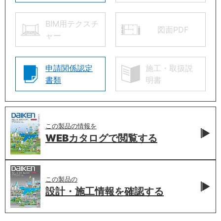
BIM用テクスチ
図面PDF
ャー
申請関係認定
施工・取扱説
書類
明書
この製品の情報を
WEBカタログで
閲覧する
この製品の
設計・施工情報を
確認する